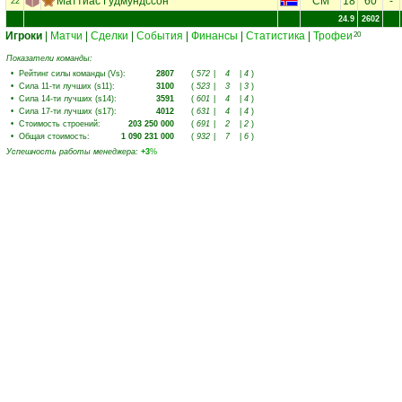
Маттиас Гудмундссон
CM
18
60
-
22
24.9
2602
Игроки
|
Матчи
|
Сделки
|
События
|
Финансы
|
Статистика
|
Трофеи
20
Показатели команды:
•
Рейтинг силы команды (Vs)
:
2807
(
572
|
4
|
4
)
•
Сила 11-ти лучших (s11)
:
3100
(
523
|
3
|
3
)
•
Сила 14-ти лучших (s14)
:
3591
(
601
|
4
|
4
)
•
Сила 17-ти лучших (s17)
:
4012
(
631
|
4
|
4
)
•
Стоимость строений
:
203 250 000
(
691
|
2
|
2
)
•
Общая стоимость
:
1 090 231 000
(
932
|
7
|
6
)
Успешность работы менеджера
:
+3
%