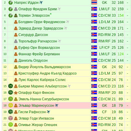
Напрес Иддон
GK
32
168
-
2
Олафур Фридрик Брим
LM
/
LF
32
159
-
3
Торман Элварссон
CD
/
CM
33
154
-
4
Болдвин Орри Фридрикссон
LD
/
LM
29
164
-
5
Эдвард Дагюр Эдвардссон
CM
/
CD
28
171
-
6
Сигурдур Дагссон
RD
/
RM
29
145
-
7
Торольфур Рагнарссон
RM
/
RF
26
162
-
8
Еуфер Орн Ворвалдссон
LF
/
CF
25
126
-
9
Фаннар Фрейр Бергманн
LM
/
LF
26
124
-
10
Даниэль Олдусон
CD
/
CM
25
144
-
11
Видир Йокулль Вальдимарссон
GK
24
92
-
12
Кристоуфер Андре Къелд Кардосо
LD
/
LM
25
97
-
13
Луис Карлос Кабрера Солис
CD
/
CM
24
76
-
14
Бьярки Марино Альбертссон
CM
/
CD
23
116
-
15
Олафур Карл Финсен
RM
/
RF
20
88
-
16
Эмиль Нанна Сигурбьернссон
CD
/
CM
21
89
-
17
Эльвар Мариноуссон
GK
18
79
-
18
Гисли Рафнссон
CF
19
86
-
19
Элвар Годи Ингвасон
CD
/
CM
18
49
-
20
Оливье Жерар Олешек
RD
/
RM
20
74
-
21