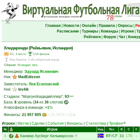
Главная
|
Новости
|
Онлайн
|
Правила
|
Опросы
|
Ре
Расписание
|
Турниры
|
Команды
|
Игроки
|
Т
Рейтинги
|
Форум
|
Чат
|
Конку
Хлидаренди (Рейкьявик, Исландия)
D1, 3 место
1/16 финала
Лига Европы
:
2-ой отборочный раунд
Сборная:
Исландия, мол.
Менеджер:
Эдуард Ясюкевич
Ник:
MadEdisson
Заместитель:
Лев Есилевский
Ник:
lev4ik
Стадион: "Моргунбладидвёллюр",
93
тыс.
База:
8
уровень (
34
из
36
слотов)
Атмосфера в команде:
+1
%
Финансы:
21 957 805
= 21 957к = 21м
Игроки
|
Матчи
|
Сделки
|
События
|
Финансы
|
Статистика
|
Трофеи
20
Игрок
№
Нац
Поз
В
С
У
Хаюкюр Аусберг Хильмарссон
RF
/
CF
33
179
-
1