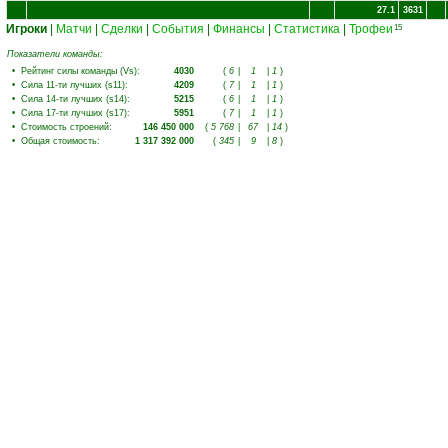
27.1
3631
Игроки
|
Матчи
|
Сделки
|
События
|
Финансы
|
Статистика
|
Трофеи
15
Показатели команды:
•
Рейтинг силы команды (Vs)
:
4030
(
6
|
1
|
1
)
•
Сила 11-ти лучших (s11)
:
4209
(
7
|
1
|
1
)
•
Сила 14-ти лучших (s14)
:
5215
(
6
|
1
|
1
)
•
Сила 17-ти лучших (s17)
:
5951
(
7
|
1
|
1
)
•
Стоимость строений
:
146 450 000
(
5 768
|
67
|
14
)
•
Общая стоимость
:
1 317 392 000
(
345
|
9
|
8
)