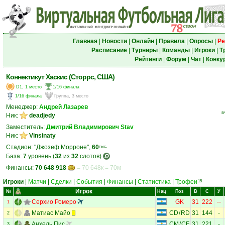
Главная
|
Новости
|
Онлайн
|
Правила
|
Опросы
|
Ре
Расписание
|
Турниры
|
Команды
|
Игроки
|
Т
Рейтинги
|
Форум
|
Чат
|
Конку
Коннектикут Хаскис (Сторрс, США)
D1, 1 место
1/16 финала
1/16 финала
Группа, 3 место
Менеджер:
Андрей Лазарев
в
Ник:
deadjedy
Заместитель:
Дмитрий Владимирович Stav
Ник:
Vinsinaty
Стадион: "Джозеф Морроне",
60
тыс.
База:
7
уровень (
32
из
32
слотов)
Финансы:
70 648 918
= 70 648к = 70м
Игроки
|
Матчи
|
Сделки
|
События
|
Финансы
|
Статистика
|
Трофеи
15
Игрок
№
Нац
Поз
В
С
У
Серхио Ромеро
GK
31
222
--
1
Матиас Майо
CD
/
RD
31
144
-
2
Анхель Пис
CM
/
CF
31
221
-
3