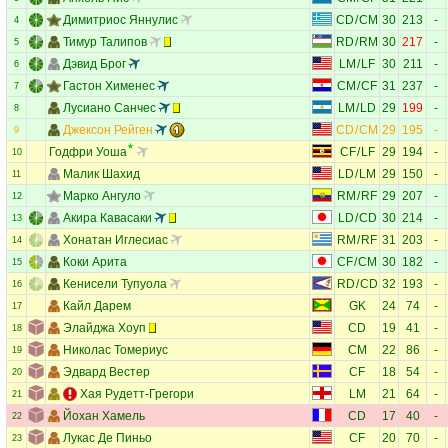
Димитриос Яннулис
CD
/
CM
30
213
-
4
Тимур Талипов
RD
/
RM
30
217
-
5
Дэвид Брог
LM
/
LF
30
211
-
6
Гастон Хименес
CM
/
CF
31
237
-
7
Лусиано Санчес
LM
/
LD
29
199
-
8
Джексон Рейген
CD
/
CM
29
195
-
9
Годфри Уоша
CF
/
LF
29
194
-
10
Малик Шахид
LD
/
LM
29
150
-
11
Марко Ангуло
RM
/
RF
29
207
-
12
Акира Кавасаки
LD
/
CD
30
214
-
13
Хонатан Иглесиас
RM
/
RF
31
203
-
14
Коки Арита
CF
/
CM
30
182
-
15
Кенисели Тупуола
RD
/
CD
32
193
-
16
Кайл Дарем
GK
24
74
-
17
Элайджа Хоуп
CD
19
41
-
18
Николас Томериус
CM
22
86
-
19
Эдвард Вестер
CF
18
54
-
20
Хая Рудетт-Грегори
LM
21
64
-
21
Йохан Хамель
CD
17
40
-
22
Лукас Де Пиньо
CF
20
70
-
23