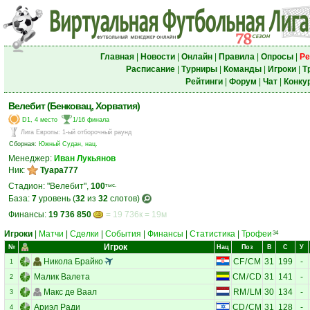
Главная
|
Новости
|
Онлайн
|
Правила
|
Опросы
|
Ре
Расписание
|
Турниры
|
Команды
|
Игроки
|
Т
Рейтинги
|
Форум
|
Чат
|
Конку
Велебит (Бенковац, Хорватия)
D1, 4 место
1/16 финала
Лига Европы
:
1-ый отборочный раунд
Сборная:
Южный Судан, нац.
Менеджер:
Иван Лукьянов
Ник:
Tyapa777
Стадион: "Велебит",
100
тыс.
База:
7
уровень (
32
из
32
слотов)
Финансы:
19 736 850
= 19 736к = 19м
Игроки
|
Матчи
|
Сделки
|
События
|
Финансы
|
Статистика
|
Трофеи
34
Игрок
№
Нац
Поз
В
С
У
Никола Брайко
CF
/
CM
31
199
-
1
Малик Валета
CM
/
CD
31
141
-
2
Макс де Ваал
RM
/
LM
30
134
-
3
Ариэл Ради
CD
/
CM
31
128
-
4