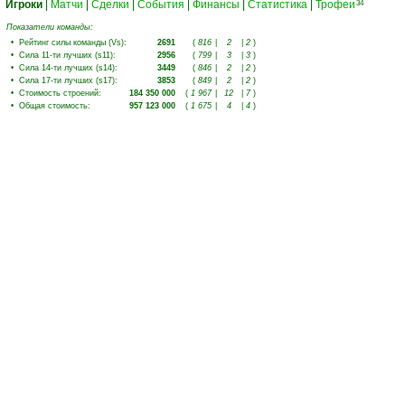
Игроки
|
Матчи
|
Сделки
|
События
|
Финансы
|
Статистика
|
Трофеи
34
Показатели команды:
•
Рейтинг силы команды (Vs)
:
2691
(
816
|
2
|
2
)
•
Сила 11-ти лучших (s11)
:
2956
(
799
|
3
|
3
)
•
Сила 14-ти лучших (s14)
:
3449
(
846
|
2
|
2
)
•
Сила 17-ти лучших (s17)
:
3853
(
849
|
2
|
2
)
•
Стоимость строений
:
184 350 000
(
1 967
|
12
|
7
)
•
Общая стоимость
:
957 123 000
(
1 675
|
4
|
4
)