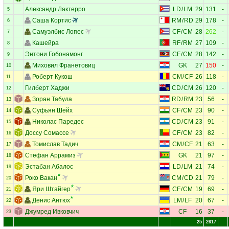
Александр Лактерро
LD
/
LM
29
131
-
5
Саша Кортис
RM
/
RD
29
178
-
6
Самуэлбис Лопес
CF
/
CM
28
262
-
7
Кашейра
RF
/
RM
27
109
-
8
Энтони Гобонамонг
CF
/
CM
28
142
-
9
Миховил Франетовиц
GK
27
150
-
10
Роберт Кукош
CM
/
CF
26
118
-
11
Гилберт Хаджи
CD
/
CM
26
120
-
12
Зоран Табула
RD
/
RM
23
56
-
13
Суфьян Шейх
CF
/
CM
23
90
-
14
Николас Паредес
CD
/
CM
23
91
-
15
Доссу Сомассе
CF
/
CM
23
82
-
16
Томислав Тадич
CM
/
CF
21
63
-
17
Стефан Аррамиз
GK
21
97
-
18
Эстабан Абалос
LD
/
LM
21
74
-
19
Роко Вакан
CM
/
CD
21
79
-
20
Яри Штайгер
CF
/
CM
19
69
-
21
Денис Антюх
LM
/
LF
20
67
-
22
Джумред Ивковчич
CF
16
37
-
23
25
2617