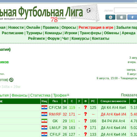
логин
ная
|
Новости
|
Онлайн
|
Правила
|
Опросы
|
Регистрация в игре
|
Забыли па
Расписание
|
Турниры
|
Команды
|
Игроки
|
Трансферы
|
Обмены
|
Аренда
Рейтинги
|
Форум
|
Чат
|
Конкурсы
|
Контакты
атия)
3 авг
ников
вчера,
завтра,
тыс.
8 авгус
9 августа, 15:00 - Товарищеск
отов)
 346к = 29м
Показат
ытия
|
Финансы
|
Статистика
|
Трофеи
11
ок
Нац
Поз
В
С
У
Ф
РС
Спецвозможности
О
CF
/
CM
34
119
-
125
Д4
К4
Ат4
Км4
5.1
RM
/
RF
32
171
--
--
Д4
Ат4
Км4
И4
5.4
GK
29
161
-
166
В4
Р4
И4
Ат4
4.7
LM
/
LF
28
163
-
171
Д4
Ат4
Км4
И4
5.0
CF
/
LF
26
127
-
133
Д4
Ат4
Км4
И4
5.3