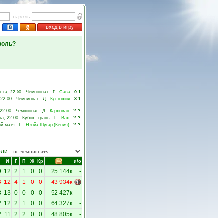
пароль
вход в игру
роль?
уста, 22:00 - Чемпионат - Г -
Сава
-
0:1
 22:00 - Чемпионат - Д -
Кустошия
-
3:1
 22:00 - Чемпионат - Д -
Карловац
-
?:?
та, 22:00 - Кубок страны - Г -
Вал
-
?:?
ий матч - Г -
Нзойа Шугар (Кения)
-
?:?
ели:
И
Г
П
Ж
Кр
и/о
9
12
2
1
0
0
25 144к
-
6
12
4
1
0
0
43 934к
8
13
0
0
0
0
52 427к
-
2
12
2
1
0
0
64 327к
-
2
11
2
2
0
0
48 805к
-