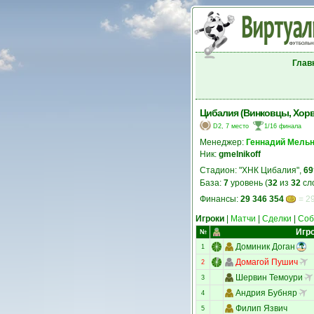
Глав
Цибалия (Винковцы, Хорв
D2, 7 место
1/16 финала
Менеджер:
Геннадий Мель
Ник:
gmelnikoff
Стадион: "ХНК Цибалия",
69
База:
7
уровень (
32
из
32
сл
Финансы:
29 346 354
= 29
Игроки
|
Матчи
|
Сделки
|
Соб
Игр
№
Доминик Доган
1
Домагой Пушич
2
Шервин Темоури
3
Андрия Бубняр
4
Филип Язвич
5