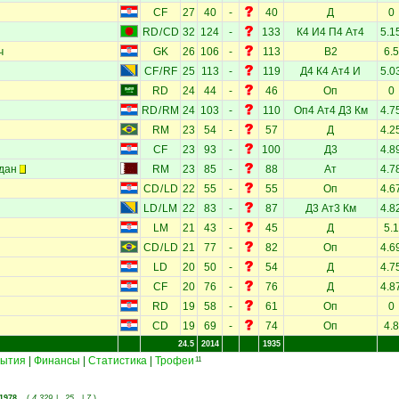
CF
27
40
-
40
Д
0
RD
/
CD
32
124
-
133
К4
И4
П4
Ат4
5.1
ч
GK
26
106
-
113
В2
6.5
CF
/
RF
25
113
-
119
Д4
К4
Ат4
И
5.0
RD
24
44
-
46
Оп
0
RD
/
RM
24
103
-
110
Оп4
Ат4
Д3
Км
4.7
RM
23
54
-
57
Д
4.2
CF
23
93
-
100
Д3
4.8
дан
RM
23
85
-
88
Ат
4.7
CD
/
LD
22
55
-
55
Оп
4.6
LD
/
LM
22
83
-
87
Д3
Ат3
Км
4.8
LM
21
43
-
45
Д
5.1
CD
/
LD
21
77
-
82
Оп
4.6
LD
20
50
-
54
Д
4.7
CF
20
76
-
76
Д
4.8
RD
19
58
-
61
Оп
0
CD
19
69
-
74
Оп
4.8
24.5
2014
1935
ытия
|
Финансы
|
Статистика
|
Трофеи
11
1978
(
4 329
|
25
|
7
)