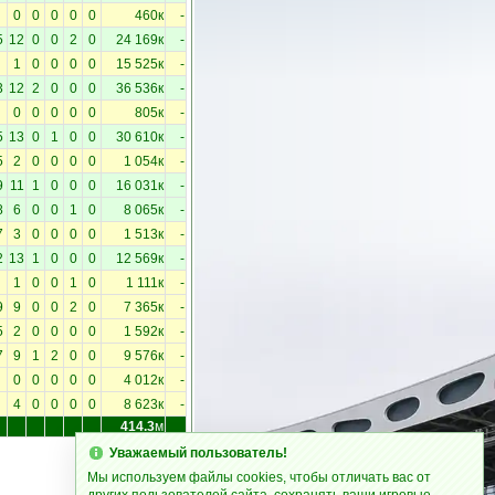
0
0
0
0
0
460к
-
5
12
0
0
2
0
24 169к
-
1
0
0
0
0
15 525к
-
3
12
2
0
0
0
36 536к
-
0
0
0
0
0
805к
-
5
13
0
1
0
0
30 610к
-
5
2
0
0
0
0
1 054к
-
9
11
1
0
0
0
16 031к
-
8
6
0
0
1
0
8 065к
-
7
3
0
0
0
0
1 513к
-
2
13
1
0
0
0
12 569к
-
1
0
0
1
0
1 111к
-
9
9
0
0
2
0
7 365к
-
5
2
0
0
0
0
1 592к
-
7
9
1
2
0
0
9 576к
-
0
0
0
0
0
4 012к
-
4
0
0
0
0
8 623к
-
414.3
м
Уважаемый пользователь!
Мы используем файлы cookies, чтобы отличать вас от