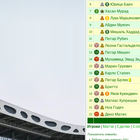
Юрица Баич
6
Хасан Мурад
7
Лука Марьянови
8
Айдин Муягич
9
Мишаль Хаддад
10
Петар Рубич
11
Леони Гастальдело
12
Петар Мишич
13
Мухаммад Эмад Зи
14
Марин Груевич
15
Карло Стапич
16
Петар Брлек
17
Бритто
18
Яков Куюнджич
19
Матиас Купрешак
20
Ноа Годеч
21
Дино Матич
22
Игроки
|
Матчи
|
Сделки
|
Соб
Показатели команды:
•
Рейтинг силы команды (Vs)
: