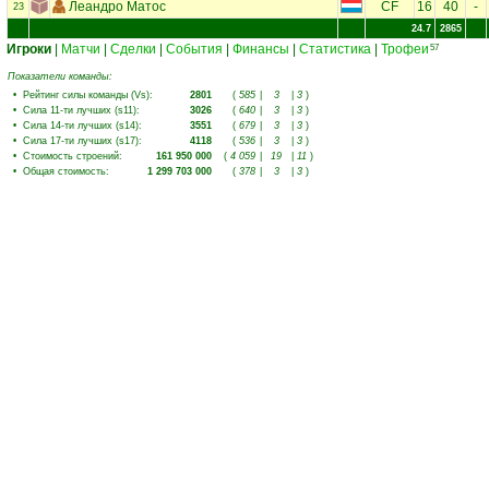
Леандро Матос
CF
16
40
-
23
24.7
2865
Игроки
|
Матчи
|
Сделки
|
События
|
Финансы
|
Статистика
|
Трофеи
57
Показатели команды:
•
Рейтинг силы команды (Vs)
:
2801
(
585
|
3
|
3
)
•
Сила 11-ти лучших (s11)
:
3026
(
640
|
3
|
3
)
•
Сила 14-ти лучших (s14)
:
3551
(
679
|
3
|
3
)
•
Сила 17-ти лучших (s17)
:
4118
(
536
|
3
|
3
)
•
Стоимость строений
:
161 950 000
(
4 059
|
19
|
11
)
•
Общая стоимость
:
1 299 703 000
(
378
|
3
|
3
)