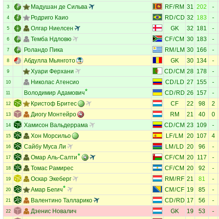
Мадушан де Сильва
RF
/
RM
31
202
-
3
Родриго Каио
RD
/
CD
32
183
-
4
Олгар Ниелсен
GK
32
181
-
5
Темба Ндловю
CF
/
CM
30
183
-
6
Роландо Пика
RM
/
LM
30
166
-
7
Абдулла Мьянгото
GK
30
134
-
8
Хуари Ферхани
CD
/
CM
28
178
-
9
Николас Атенсио
CD
/
LD
27
155
-
10
Володимир Адамович
CD
/
RD
26
157
-
11
Кристоф Бритес
CF
22
98
2
12
Диогу Монтейро
RM
21
40
0
13
Хамисон Вальдеррама
CD
/
CM
23
109
-
14
Хон Морсильо
LF
/
LM
20
107
4
15
Сайбу Муса Ли
LM
/
LD
20
96
-
16
Омар Аль-Салти
CF
/
CM
20
117
-
17
Томас Рамирес
CF
/
CM
20
92
-
18
Оскар Экеберг
RM
/
RF
21
81
-
19
Амар Бегич
CM
/
CF
19
85
-
20
Валентино Талларико
CD
/
RD
17
56
-
21
Дзенис Новалич
GK
19
53
-
22