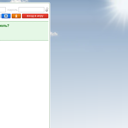
пароль
вход в игру
роль?