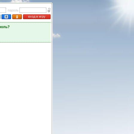
пароль
вход в игру
роль?