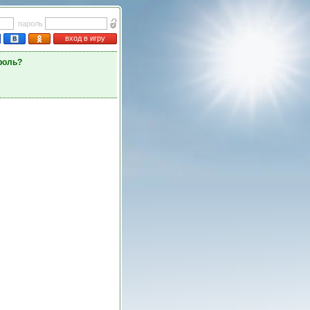
пароль
вход в игру
роль?