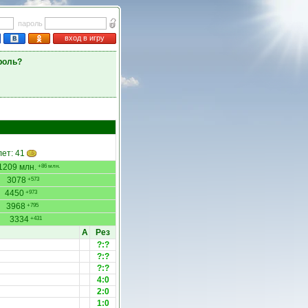
пароль
вход в игру
роль?
лет: 41
1209 млн.
+86 млн.
3078
+573
4450
+973
3968
+795
3334
+431
А
Рез
?:?
?:?
?:?
4:0
2:0
1:0