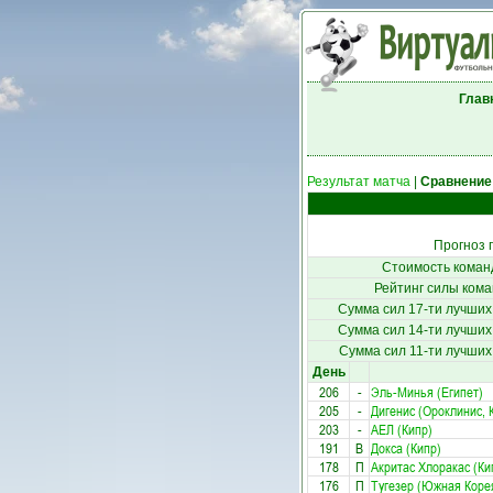
Глав
Результат матча
|
Сравнение
Прогноз 
Стоимость коман
Рейтинг силы кома
Сумма сил 17-ти лучших
Сумма сил 14-ти лучших
Сумма сил 11-ти лучших
День
206
-
Эль-Минья (Египет)
205
-
Дигенис (Ороклинис, 
203
-
АЕЛ (Кипр)
191
В
Докса (Кипр)
178
П
Акритас Хлоракас (Ки
176
П
Тугезер (Южная Коре