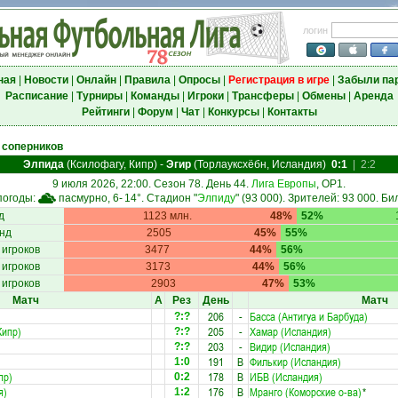
логин
ная
|
Новости
|
Онлайн
|
Правила
|
Опросы
|
Регистрация в игре
|
Забыли па
Расписание
|
Турниры
|
Команды
|
Игроки
|
Трансферы
|
Обмены
|
Аренда
Рейтинги
|
Форум
|
Чат
|
Конкурсы
|
Контакты
 соперников
Элпида
(Ксилофагу, Кипр)
-
Эгир
(Торлауксхёбн, Исландия)
0:1
|
2:2
9 июля 2026, 22:00. Сезон 78. День 44.
Лига Европы
, ОР1.
погоды:
пасмурно, 6-
14°
. Стадион "
Элпиду
" (93 000). Зрителей: 93 000. Би
д
1123 млн.
48%
52%
нд
2505
45%
55%
 игроков
3477
44%
56%
 игроков
3173
44%
56%
 игроков
2903
47%
53%
Матч
А
Рез
День
Матч
206
-
Басса (Антигуа и Барбуда)
?:?
Кипр)
205
-
Хамар (Исландия)
?:?
203
-
Видир (Исландия)
?:?
191
В
Филькир (Исландия)
1:0
пр)
178
В
ИБВ (Исландия)
0:2
я)
176
В
Мранго (Коморские о-ва)
*
1:2