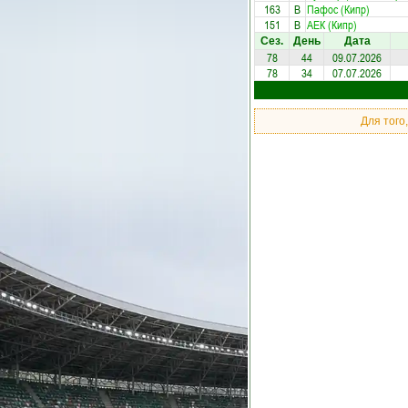
163
В
Пафос (Кипр)
151
В
АЕК (Кипр)
Сез.
День
Дата
78
44
09.07.2026
78
34
07.07.2026
Для того