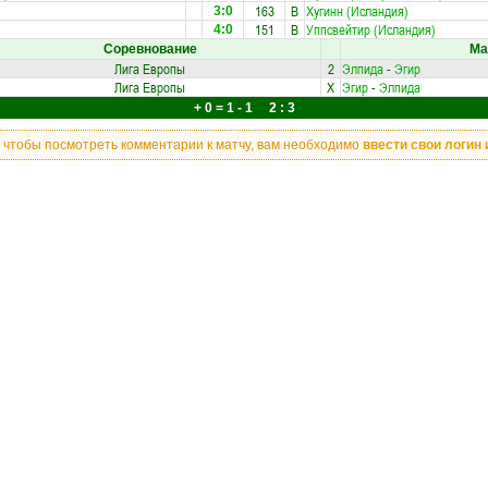
163
В
Хугинн (Исландия)
3:0
151
В
Уппсвейтир (Исландия)
4:0
Соревнование
Ма
Лига Европы
2
Элпида
-
Эгир
Лига Европы
X
Эгир
-
Элпида
+ 0 = 1 - 1 2 : 3
, чтобы посмотреть комментарии к матчу, вам необходимо
ввести свои логин 