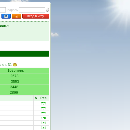
пароль
вход в игру
роль?
илет: 31
1025 млн.
2673
3893
3448
2866
А
Рез
?:?
?:?
?:?
1:0
1:1
1:1