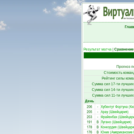
Глав
Результат матча
|
Сравнение
Прогноз п
Стоимость коман
Рейтинг силы кома
Сумма сил 17-ти лучших
Сумма сил 14-ти лучших
Сумма сил 11-ти лучших
День
206
-
Хубентут Фортуна (Кю
205
-
Арау (Швейцария)
203
-
Фрайенбах (Швейцар
191
В
Лугано (Швейцария)
178
В
Конкордия (Швейцари
176
В
Юник (Американские 