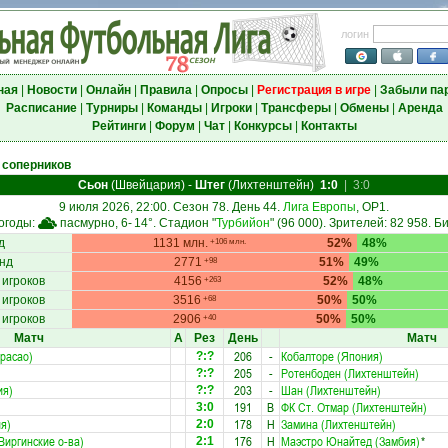
логин
ная
|
Новости
|
Онлайн
|
Правила
|
Опросы
|
Регистрация в игре
|
Забыли па
Расписание
|
Турниры
|
Команды
|
Игроки
|
Трансферы
|
Обмены
|
Аренда
Рейтинги
|
Форум
|
Чат
|
Конкурсы
|
Контакты
 соперников
Сьон
(Швейцария)
-
Штег
(Лихтенштейн)
1:0
|
3:0
9 июля 2026, 22:00. Сезон 78. День 44.
Лига Европы
, ОР1.
огоды:
пасмурно, 6-
14°
. Стадион "
Турбийон
" (96 000). Зрителей: 82 958. Б
д
1131 млн.
52%
48%
+106 млн.
нд
2771
51%
49%
+98
 игроков
4156
52%
48%
+263
 игроков
3516
50%
50%
+68
 игроков
2906
50%
50%
+40
Матч
А
Рез
День
Матч
расао)
206
-
Кобалторе (Япония)
?:?
205
-
Ротенбоден (Лихтенштейн)
?:?
ия)
203
-
Шан (Лихтенштейн)
?:?
191
В
ФК Ст. Отмар (Лихтенштейн)
3:0
я)
178
Н
Замина (Лихтенштейн)
2:0
Виргинские о-ва)
176
Н
Маэстро Юнайтед (Замбия)
*
2:1