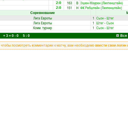
163
В
Эшен-Маурен (Лихтенштейн)
2:0
151
Н
ФК Ребштейн (Лихтенштейн)
2:0
Соревнование
Лига Европы
1
Сьон
-
Штег
Лига Европы
1
Штег
-
Сьон
Комм. турнир
1
Сьон
-
Штег
+ 3 = 0 - 0 5 : 0
Вся 
, чтобы посмотреть комментарии к матчу, вам необходимо
ввести свои логин 