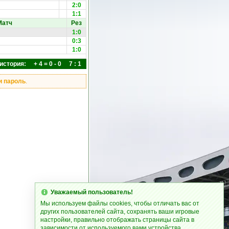
2:0
1:1
Матч
Рез
1:0
0:3
1:0
история: + 4 = 0 - 0 7 : 1
и пароль
.
Уважаемый пользователь!
Мы используем файлы cookies, чтобы отличать вас от
других пользователей сайта, сохранять ваши игровые
настройки, правильно отображать страницы сайта в
зависимости от используемого вами устройства.