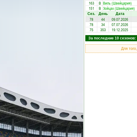
163
В
Виль (Швейцария)
151
В
Зойцах (Швейцария)
Сез.
День
Дата
78
44
09.07.2026
78
34
07.07.2026
75
353
19.12.2025
За последние 10 сезонов: 
Для того