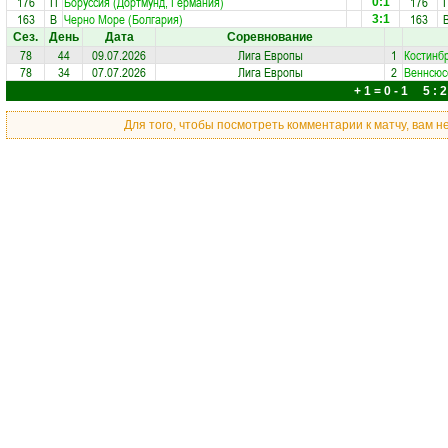
176
П
Боруссия (Дортмунд, Германия)
176
0:1
163
В
Черно Море (Болгария)
163
3:1
Сез.
День
Дата
Соревнование
78
44
09.07.2026
Лига Европы
1
Костинб
78
34
07.07.2026
Лига Европы
2
Веннсюс
+ 1 = 0 - 1 5 : 2
Для того, чтобы посмотреть комментарии к матчу, вам 