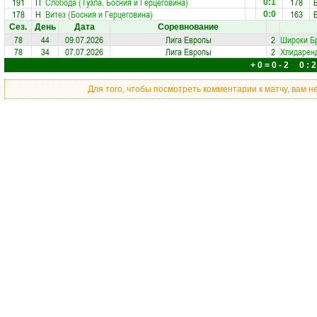
191
П
Слобода (Тузла, Босния и Герцеговина)
178
0:1
178
Н
Витез (Босния и Герцеговина)
163
0:0
Сез.
День
Дата
Соревнование
78
44
09.07.2026
Лига Европы
2
Широки Б
78
34
07.07.2026
Лига Европы
2
Хлидарен
+ 0 = 0 - 2 0 : 2
Для того, чтобы посмотреть комментарии к матчу, вам 