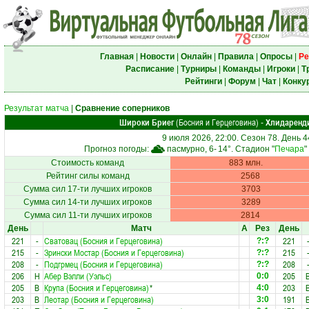
Главная
|
Новости
|
Онлайн
|
Правила
|
Опросы
|
Ре
Расписание
|
Турниры
|
Команды
|
Игроки
|
Т
Рейтинги
|
Форум
|
Чат
|
Конку
Результат матча
|
Сравнение соперников
Широки Бриег
(Босния и Герцеговина)
Хлидаренд
-
9 июля 2026, 22:00. Сезон 78. День 4
Прогноз погоды:
пасмурно, 6-
14°
. Стадион "
Печара
"
Стоимость команд
883 млн.
Рейтинг силы команд
2568
Сумма сил 17-ти лучших игроков
3703
Сумма сил 14-ти лучших игроков
3289
Сумма сил 11-ти лучших игроков
2814
День
Матч
А
Рез
День
221
-
Сватовац (Босния и Герцеговина)
221
?:?
215
-
Зрински Мостар (Босния и Герцеговина)
215
?:?
208
-
Подгрмец (Босния и Герцеговина)
208
?:?
206
Н
Абер Вэлли (Уэльс)
205
0:0
205
В
Крупа (Босния и Герцеговина)
*
203
4:0
203
В
Леотар (Босния и Герцеговина)
191
3:0