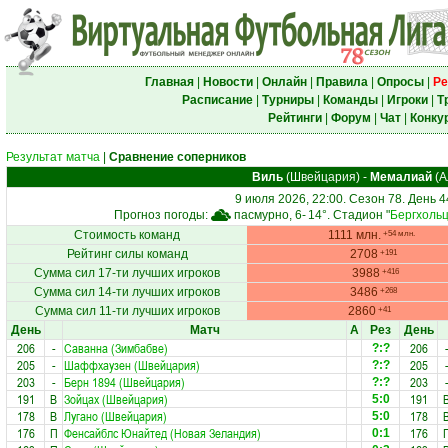
Главная
|
Новости
|
Онлайн
|
Правила
|
Опросы
|
Ре
Расписание
|
Турниры
|
Команды
|
Игроки
|
Т
Рейтинги
|
Форум
|
Чат
|
Конку
Результат матча
|
Сравнение соперников
Виль
(Швейцария)
-
Мемалиай
(А
9 июля 2026, 22:00. Сезон 78. День 4
Прогноз погоды:
пасмурно, 6-
14°
. Стадион "
Бергхоль
Стоимость команд
1111 млн.
+54 млн.
Рейтинг силы команд
2708
+191
Сумма сил 17-ти лучших игроков
3988
+416
Сумма сил 14-ти лучших игроков
3486
+268
Сумма сил 11-ти лучших игроков
2860
+41
День
Матч
А
Рез
День
206
-
Саванна (Зимбабве)
206
?:?
205
-
Шаффхаузен (Швейцария)
205
?:?
203
-
Берн 1894 (Швейцария)
203
?:?
191
В
Зойцах (Швейцария)
191
5:0
178
В
Лугано (Швейцария)
178
5:0
176
П
Фенсайблс Юнайтед (Новая Зеландия)
176
0:1