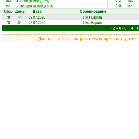
163
П
Сьон (Швейцария)
163
0:2
151
В
Люцерн (Швейцария)
151
2:0
Сез.
День
Дата
Соревнование
78
44
09.07.2026
Лига Европы
78
34
07.07.2026
Лига Европы
+ 2 = 0 - 0 4 : 1
Для того, чтобы посмотреть комментарии к матчу, вам 