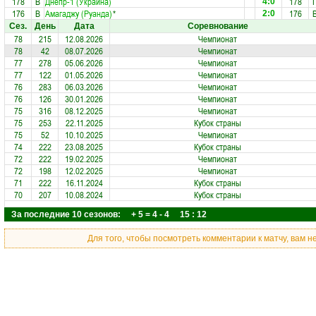
178
В
Днепр-1 (Украина)
178
4:0
176
В
Амагаджу (Руанда)
*
176
2:0
Сез.
День
Дата
Соревнование
78
215
12.08.2026
Чемпионат
78
42
08.07.2026
Чемпионат
77
278
05.06.2026
Чемпионат
77
122
01.05.2026
Чемпионат
76
283
06.03.2026
Чемпионат
76
126
30.01.2026
Чемпионат
75
316
08.12.2025
Чемпионат
75
253
22.11.2025
Кубок страны
75
52
10.10.2025
Чемпионат
74
222
23.08.2025
Кубок страны
72
222
19.02.2025
Чемпионат
72
198
12.02.2025
Чемпионат
71
222
16.11.2024
Кубок страны
70
207
10.08.2024
Кубок страны
За последние 10 сезонов: + 5 = 4 - 4 15 : 12
Для того, чтобы посмотреть комментарии к матчу, вам 