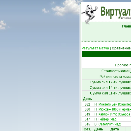
Глав
Результат матча
|
Сравнение
Прогноз 
Стоимость коман
Рейтинг силы кома
Сумма сил 17-ти лучших
Сумма сил 14-ти лучших
Сумма сил 11-ти лучших
День
332
Н
Монтего Бей Юнайтед
330
П
Мюнхен-1860 (Герман
319
П
Камбой Иглс (Сьерра
317
П
Гейзер (Чад)
315
В
Сателлит (Чад)
Сез.
День
Дата