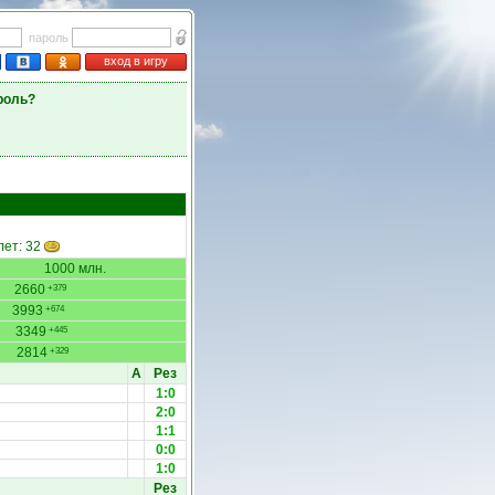
пароль
вход в игру
роль?
лет: 32
1000 млн.
2660
+379
3993
+674
3349
+445
2814
+329
А
Рез
1:0
2:0
1:1
0:0
1:0
Рез