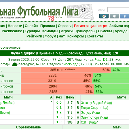
логин
ная
|
Новости
|
Онлайн
|
Правила
|
Опросы
|
Регистрация в игре
|
Забыли па
Расписание
|
Турниры
|
Команды
|
Игроки
|
Трансферы
|
Обмены
|
Аренда
Рейтинги
|
Форум
|
Чат
|
Конкурсы
|
Контакты
 соперников
Фула Эдифис
(Нджамена, Чад)
-
Котончад
(Нджамена, Чад)
1:0
3 июня 2026, 22:00. Сезон 77. День 267. Чемпионат:
Чад, D1
, 23 тур.
погоды:
пасмурно, 6-
14°
. Стадион "
Роскилд
" (86 000). Зрителей: 86 000. Би
д
1365 млн.
58%
42%
+365 млн.
нд
2281
46%
54%
 игроков
3319
45%
55%
 игроков
2904
46%
54%
 игроков
2485
47%
53%
Матч
А
Рез
День
Матч
 (Ямайка)
317
В
Эгле ду Ваддай (Чад)
*
0:0
ия)
315
В
Петро Спорт (Чад)
0:1
 Леоне)
313
Н
Эспуар (Чад)
1:2
310
Н
Элект Спорт (Чад)
1:3
308
В
СЖТ (Чад)
*
1:0
Соревнование
Матч