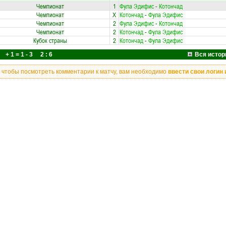
Чемпионат
1
Фула Эдифис
-
Котончад
Чемпионат
X
Котончад
-
Фула Эдифис
Чемпионат
2
Фула Эдифис
-
Котончад
Чемпионат
2
Котончад
-
Фула Эдифис
Кубок страны
2
Котончад
-
Фула Эдифис
+ 1 = 1 - 3 2 : 6
Вся истор
, чтобы посмотреть комментарии к матчу, вам необходимо
ввести свои логин 