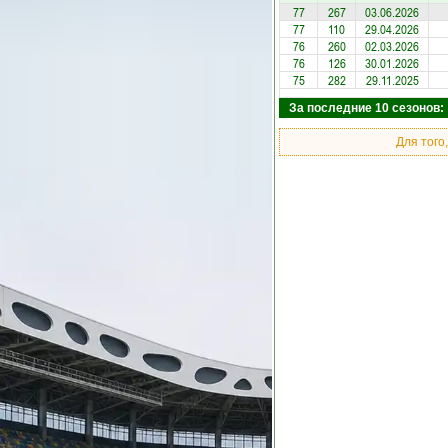
77
267
03.06.2026
77
110
29.04.2026
76
260
02.03.2026
76
126
30.01.2026
75
282
29.11.2025
За последние 10 сезонов: 
Для того