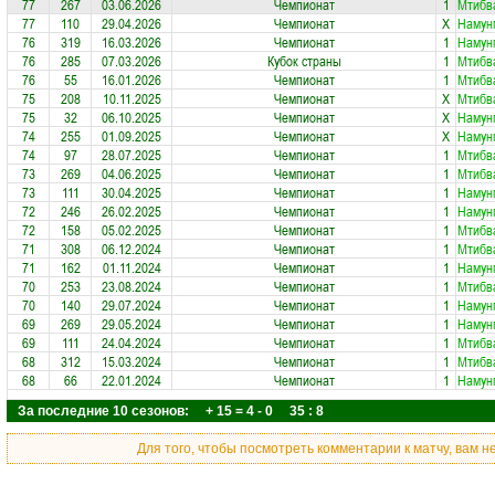
77
267
03.06.2026
Чемпионат
1
Мтибв
77
110
29.04.2026
Чемпионат
X
Намун
76
319
16.03.2026
Чемпионат
1
Намун
76
285
07.03.2026
Кубок страны
1
Мтибв
76
55
16.01.2026
Чемпионат
1
Мтибв
75
208
10.11.2025
Чемпионат
X
Мтибв
75
32
06.10.2025
Чемпионат
X
Намун
74
255
01.09.2025
Чемпионат
X
Намун
74
97
28.07.2025
Чемпионат
1
Мтибв
73
269
04.06.2025
Чемпионат
1
Мтибв
73
111
30.04.2025
Чемпионат
1
Намун
72
246
26.02.2025
Чемпионат
1
Намун
72
158
05.02.2025
Чемпионат
1
Мтибв
71
308
06.12.2024
Чемпионат
1
Мтибв
71
162
01.11.2024
Чемпионат
1
Намун
70
253
23.08.2024
Чемпионат
1
Мтибв
70
140
29.07.2024
Чемпионат
1
Намун
69
269
29.05.2024
Чемпионат
1
Намун
69
111
24.04.2024
Чемпионат
1
Мтибв
68
312
15.03.2024
Чемпионат
1
Мтибв
68
66
22.01.2024
Чемпионат
1
Намун
За последние 10 сезонов: + 15 = 4 - 0 35 : 8
Для того, чтобы посмотреть комментарии к матчу, вам 