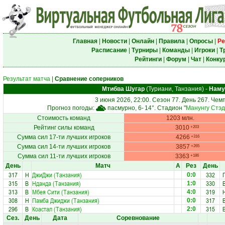
Главная
|
Новости
|
Онлайн
|
Правила
|
Опросы
|
Ре
Расписание
|
Турниры
|
Команды
|
Игроки
|
Т
Рейтинги
|
Форум
|
Чат
|
Конку
Результат матча
|
Сравнение соперников
Мтибва Шугар
(Туриани, Танзания)
-
Наму
3 июня 2026, 22:00. Сезон 77. День 267. Чем
Прогноз погоды:
пасмурно, 6-
14°
. Стадион "
Манунгу Стэ
Стоимость команд
1203 млн.
Рейтинг силы команд
3010
+203
Сумма сил 17-ти лучших игроков
4266
+316
Сумма сил 14-ти лучших игроков
3857
+265
Сумма сил 11-ти лучших игроков
3363
+186
День
Матч
А
Рез
День
317
Н
ДжиДжи (Танзания)
332
0:0
315
В
Нданда (Танзания)
330
1:0
313
В
Мбея Сити (Танзания)
319
4:0
308
Н
Памба Джиджи (Танзания)
317
0:0
296
В
Коастал (Танзания)
315
2:0
Сез.
День
Дата
Соревнование