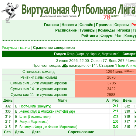
Главная
|
Новости
|
Онлайн
|
Правила
|
Опросы
|
Ре
Расписание
|
Турниры
|
Команды
|
Игроки
|
Т
Рейтинги
|
Форум
|
Чат
|
Конку
Результат матча
|
Сравнение соперников
Голден Стар
(Форт-де-Франс, Мартиника)
Самари
-
3 июня 2026, 22:00. Сезон 77. День 267. Чем
Прогноз погоды:
пасмурно, 6-
14°
. Стадион "
Пьер Алик
Стоимость команд
1294 млн.
+438 млн.
Рейтинг силы команд
2670
Сумма сил 17-ти лучших игроков
3785
Сумма сил 14-ти лучших игроков
3422
Сумма сил 11-ти лучших игроков
2988
День
Матч
А
Рез
День
332
В
Порт-Вила (Вануату)
332
2:1
330
В
Женес клуб д`Абиджан (Кот-Дивуар)
330
2:1
319
В
Штег (Лихтенштейн)
319
2:1
317
В
Эспуа (Мартиника)
317
1:0
315
В
Белимуа (Форт-де-Франс, Мартиника)
315
3:0
Сез.
День
Дата
Соревнование