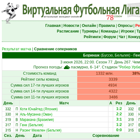
Главная
|
Новости
|
Онлайн
|
Правила
|
Опросы
|
Ре
Расписание
|
Турниры
|
Команды
|
Игроки
|
Т
Рейтинги
|
Форум
|
Чат
|
Конку
Результат матча
|
Сравнение соперников
Боринаж
(Буссю, Бельгия)
-
Ген
3 июня 2026, 22:00. Сезон 77. День 267. Че
Прогноз погоды:
пасмурно, 6-
14°
. Стадион "
Робер Урб
Стоимость команд
1332 млн.
38%
Рейтинг силы команд
3339
Сумма сил 17-ти лучших игроков
4934
Сумма сил 14-ти лучших игроков
4322
Сумма сил 11-ти лучших игроков
3486
День
Матч
А
Рез
День
332
П
Коти Юнайтед (Япония)
332
1:2
330
Н
Аль-Мусанна (Оман)
330
2:2
319
В
Маракана (Бразилия)
319
3:1
317
П
Генк (Бельгия)
317
1:2
315
Н
Расинг Мехелен (Бельгия)
315
0:0
Сез.
День
Дата
Соревнование