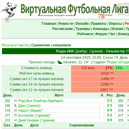
Главная
|
Новости
|
Онлайн
|
Правила
|
Опросы
|
Ре
Расписание
|
Турниры
|
Команды
|
Игроки
|
Т
Рейтинги
|
Форум
|
Чат
|
Конку
Результат матча
|
Сравнение соперников
Родан-2000
(Домбург, Суринам)
Сильвестер
(П
-
14 сентября 2025, 15:00. Сезон 74. День
Прогноз погоды:
облачно, 11-
19°
. Стадион "
Родан Штад
Стоимость команд
155 млн.
27%
73%
Рейтинг силы команд
1010
+42
Сумма сил 17-ти лучших игроков
1499
+84
Сумма сил 14-ти лучших игроков
1289
+53
Сумма сил 11-ти лучших игроков
1067
+24
День
Матч
А
Рез
День
332
Н
Роуд Вью Юнайтед (Барбадос)
332
2:2
330
В
Дуан (Сенегал)
330
2:1
319
Н
Надого (Фиджи)
*
319
0:0
317
П
Ботопасие (Суринам)
*
317
0:2
315
Н
Джей Хануман (Суринам)
315
0:0
Сез.
День
Дата
Соревнование