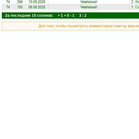
74
296
10.09.2025
Чемпионат
2
Фе
74
150
06.08.2025
Чемпионат
1
Си
За последние 10 сезонов: + 1 = 0 - 1 3 : 2
Для того, чтобы посмотреть комментарии к матчу, вам 