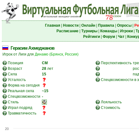
Главная
|
Новости
|
Онлайн
|
Правила
|
Опросы
|
Ре
Расписание
|
Турниры
|
Команды
|
Игроки
|
Т
Рейтинги
|
Форум
|
Чат
|
Конку
Герасим Ахмеджанов
Игрок от Лиги для
Динамо (Брянск, Россия)
Позиция
CM
Перспективность
тре
Возраст
28
лет
рос
Сила
15
па
Усталость
Спецвозможности в э
Форма на сегодня
Реальная сила
~15
Спецвозможности
-
Стиль
Лояльность
Играл подряд
Стоимость
Травматичность
20