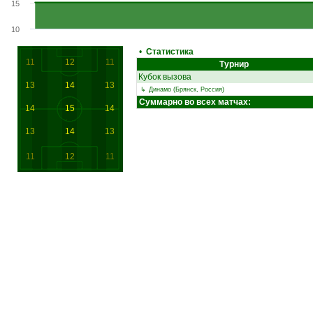
15
10
•
Статистика
11
12
11
Турнир
Кубок вызова
13
14
13
↳
Динамо (Брянск, Россия)
Суммарно во всех матчах:
14
15
14
13
14
13
11
12
11