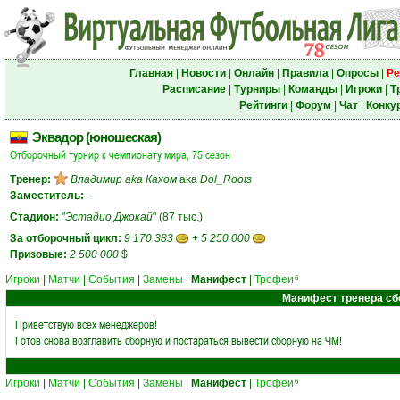
Главная
|
Новости
|
Онлайн
|
Правила
|
Опросы
|
Ре
Расписание
|
Турниры
|
Команды
|
Игроки
|
Т
Рейтинги
|
Форум
|
Чат
|
Конку
Эквадор (юношеская)
Отборочный турнир к чемпионату мира, 75 сезон
Тренер:
Владимир aka Кахом
aka
Dol_Roots
Заместитель:
-
Стадион:
"
Эстадио Джокай
" (87 тыс.)
За отборочный цикл:
9 170 383
+
5 250 000
Призовые:
2 500 000
$
Игроки
|
Матчи
|
События
|
Замены
|
Манифест
|
Трофеи
6
Манифест тренера сб
Приветствую всех менеджеров!
Готов снова возглавить сборную и постараться вывести сборную на ЧМ!
Игроки
|
Матчи
|
События
|
Замены
|
Манифест
|
Трофеи
6