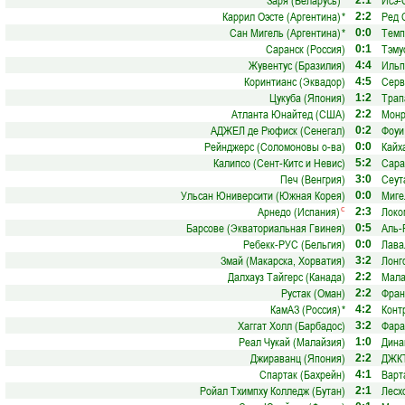
Заря (Беларусь)
*
Исэ-
2:1
Каррил Оэсте (Аргентина)
*
Ред 
2:2
Сан Мигель (Аргентина)
*
Темп
0:0
Саранск (Россия)
Тэму
0:1
Жувентус (Бразилия)
Ильп
4:4
Коринтианс (Эквадор)
Серв
4:5
Цукуба (Япония)
Трап
1:2
Атланта Юнайтед (США)
Монр
2:2
АДЖЕЛ де Рюфиск (Сенегал)
Фоуи
0:2
Рейнджерс (Соломоновы о-ва)
Кайх
0:0
Калипсо (Сент-Китс и Невис)
Сара
5:2
Печ (Венгрия)
Сеут
3:0
Ульсан Юниверсити (Южная Корея)
Миге
0:0
Арнедо (Испания)
Локо
с
2:3
Барсове (Экваториальная Гвинея)
Аль-
0:5
Ребекк-РУС (Бельгия)
Лава
0:0
Змай (Макарска, Хорватия)
Лонг
3:2
Далхауз Тайгерс (Канада)
Мала
2:2
Рустак (Оман)
Фран
2:2
КамАЗ (Россия)
*
Конт
4:2
Хаггат Холл (Барбадос)
Фара
3:2
Реал Чукай (Малайзия)
Дина
1:0
Джираванц (Япония)
ДЖКТ
2:2
Спартак (Бахрейн)
Варт
4:1
Ройал Тхимпху Колледж (Бутан)
Лесх
2:1