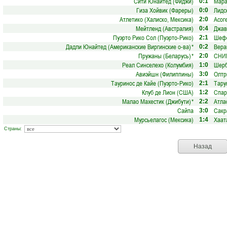
Сити Юнайтед (Фиджи)
Мара
0:1
Гиза Хойвик (Фареры)
Лидс
0:0
Атлетико (Халиско, Мексика)
Асог
2:0
Мейтленд (Австралия)
Джав
0:4
Пуэрто Рико Сол (Пуэрто-Рико)
Шефф
2:1
Дадли Юнайтед (Американские Виргинские о-ва)
*
Вера
0:2
Пружаны (Беларусь)
*
СНИМ
2:0
Реал Синселехо (Колумбия)
Шерб
1:0
Авиэйшн (Филиппины)
Олтр
3:0
Тауринос де Кайе (Пуэрто-Рико)
Тару
2:1
Клуб де Лион (США)
Спар
1:2
Малао Махестик (Джибути)
*
Атла
2:2
Сайпа
Сакр
3:0
Мурсьелагос (Мексика)
Хаат
1:4
Страны:
Назад