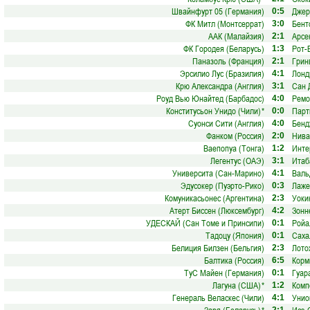
Швайнфурт 05 (Германия)
Джер
0:5
ФК Митл (Монтсеррат)
Бент
3:0
ААК (Малайзия)
Арсе
2:1
ФК Городея (Беларусь)
Рот-
1:3
Паназоль (Франция)
Грин
2:1
Эрсилио Лус (Бразилия)
Лонд
4:1
Крю Александра (Англия)
Сан 
3:1
Роуд Вью Юнайтед (Барбадос)
Ремо
4:0
Конститусьон Унидо (Чили)
*
Парт
0:0
Суонси Сити (Англия)
Бенд
4:0
Фанком (Россия)
Нива
2:0
Ваепопуа (Тонга)
Инте
1:2
Легентус (ОАЭ)
Итаб
3:1
Университа (Сан-Марино)
Валь
4:1
Эдусокер (Пуэрто-Рико)
Лаже
0:3
Комуникасьонес (Аргентина)
Уоки
2:3
Атерт Биссен (Люксембург)
Зонн
4:2
УДЕСКАЙ (Сан Томе и Принсипи)
Ройа
0:1
Тадоцу (Япония)
Саха
0:1
Белиция Билзен (Бельгия)
Лото
2:3
Балтика (Россия)
Корм
6:5
ТуС Майен (Германия)
Гуар
0:1
Лагуна (США)
*
Комп
1:2
Генераль Веласкес (Чили)
Унио
4:1