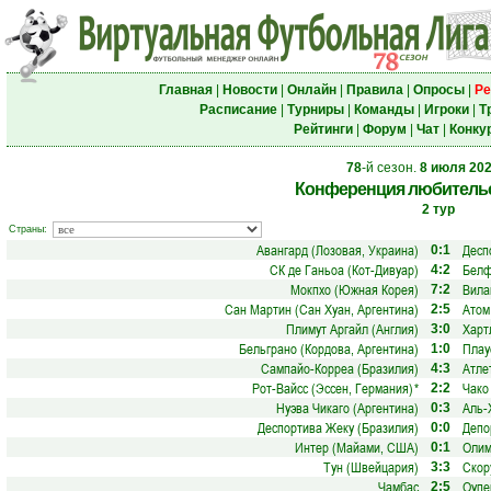
Главная
|
Новости
|
Онлайн
|
Правила
|
Опросы
|
Ре
Расписание
|
Турниры
|
Команды
|
Игроки
|
Т
Рейтинги
|
Форум
|
Чат
|
Конку
78
-й сезон.
8 июля 20
Конференция любительс
2 тур
Страны:
Авангард (Лозовая, Украина)
Десп
0:1
СК де Ганьоа (Кот-Дивуар)
Белф
4:2
Мокпхо (Южная Корея)
Вила
7:2
Сан Мартин (Сан Хуан, Аргентина)
Атом
2:5
Плимут Аргайл (Англия)
Харт
3:0
Бельграно (Кордова, Аргентина)
Плау
1:0
Сампайо-Корреа (Бразилия)
Атле
4:3
Рот-Вайсс (Эссен, Германия)
*
Чако
2:2
Нуэва Чикаго (Аргентина)
Аль-
0:3
Деспортива Жеку (Бразилия)
Депо
0:0
Интер (Майами, США)
Олим
0:1
Тун (Швейцария)
Скор
3:3
Чамбас
Оупе
2:5