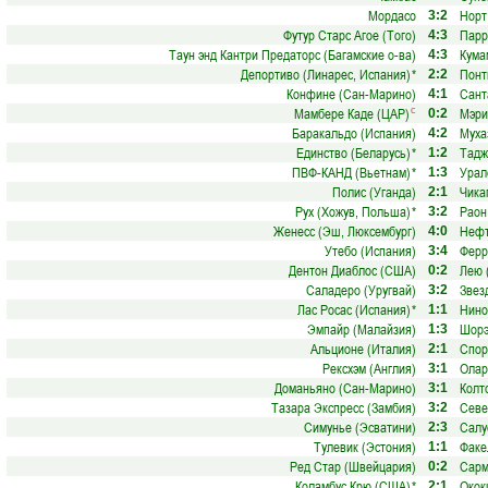
Мордасо
Норт
3:2
Футур Старс Агое (Того)
Парр
4:3
Таун энд Кантри Предаторс (Багамские о-ва)
Кума
4:3
Депортиво (Линарес, Испания)
*
Понт
2:2
Конфине (Сан-Марино)
Сант
4:1
Мамбере Каде (ЦАР)
Мэри
с
0:2
Баракальдо (Испания)
Муха
4:2
Единство (Беларусь)
*
Тадж
1:2
ПВФ-КАНД (Вьетнам)
*
Урал
1:3
Полис (Уганда)
Чика
2:1
Рух (Хожув, Польша)
*
Раон
3:2
Женесс (Эш, Люксембург)
Нефт
4:0
Утебо (Испания)
Ферр
3:4
Дентон Диаблос (США)
Лею 
0:2
Саладеро (Уругвай)
Звез
3:2
Лас Росас (Испания)
*
Нино
1:1
Эмпайр (Малайзия)
Шорэ
1:3
Альционе (Италия)
Спор
2:1
Рексхэм (Англия)
Олар
3:1
Доманьяно (Сан-Марино)
Колт
3:1
Тазара Экспресс (Замбия)
Севе
3:2
Симунье (Эсватини)
Салу
2:3
Тулевик (Эстония)
Факе
1:1
Ред Стар (Швейцария)
Сарм
0:2
Коламбус Крю (США)
*
Окок
2:1