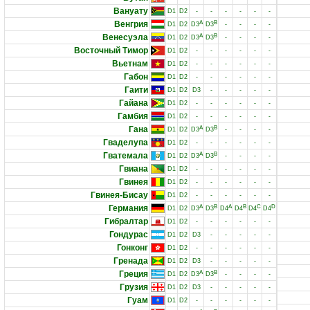
Вануату
D1
D2
-
-
-
-
-
-
Венгрия
A
B
D1
D2
D3
D3
-
-
-
-
Венесуэла
A
B
D1
D2
D3
D3
-
-
-
-
Восточный Тимор
D1
D2
-
-
-
-
-
-
Вьетнам
D1
D2
-
-
-
-
-
-
Габон
D1
D2
-
-
-
-
-
-
Гаити
D1
D2
D3
-
-
-
-
-
Гайана
D1
D2
-
-
-
-
-
-
Гамбия
D1
D2
-
-
-
-
-
-
Гана
A
B
D1
D2
D3
D3
-
-
-
-
Гваделупа
D1
D2
-
-
-
-
-
-
Гватемала
A
B
D1
D2
D3
D3
-
-
-
-
Гвиана
D1
D2
-
-
-
-
-
-
Гвинея
D1
D2
-
-
-
-
-
-
Гвинея-Бисау
D1
D2
-
-
-
-
-
-
Германия
A
B
A
B
C
D
D1
D2
D3
D3
D4
D4
D4
D4
Гибралтар
D1
D2
-
-
-
-
-
-
Гондурас
D1
D2
D3
-
-
-
-
-
Гонконг
D1
D2
-
-
-
-
-
-
Гренада
D1
D2
D3
-
-
-
-
-
Греция
A
B
D1
D2
D3
D3
-
-
-
-
Грузия
D1
D2
D3
-
-
-
-
-
Гуам
D1
D2
-
-
-
-
-
-