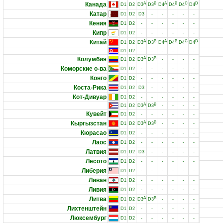
Канада
A
B
A
B
C
D
D1
D2
D3
D3
D4
D4
D4
D4
Катар
D1
D2
D3
-
-
-
-
-
Кения
D1
D2
-
-
-
-
-
-
Кипр
D1
D2
-
-
-
-
-
-
Китай
A
B
A
B
C
D
D1
D2
D3
D3
D4
D4
D4
D4
D1
D2
-
-
-
-
-
-
Колумбия
A
B
D1
D2
D3
D3
-
-
-
-
Коморские о-ва
D1
D2
-
-
-
-
-
-
Конго
D1
D2
-
-
-
-
-
-
Коста-Рика
D1
D2
D3
-
-
-
-
-
Кот-Дивуар
D1
D2
-
-
-
-
-
-
A
B
D1
D2
D3
D3
-
-
-
-
Кувейт
D1
D2
-
-
-
-
-
-
Кыргызстан
A
B
D1
D2
D3
D3
-
-
-
-
Кюрасао
D1
D2
-
-
-
-
-
-
Лаос
D1
D2
-
-
-
-
-
-
Латвия
D1
D2
D3
-
-
-
-
-
Лесото
D1
D2
-
-
-
-
-
-
Либерия
D1
D2
-
-
-
-
-
-
Ливан
D1
D2
-
-
-
-
-
-
Ливия
D1
D2
-
-
-
-
-
-
Литва
A
B
D1
D2
D3
D3
-
-
-
-
Лихтенштейн
D1
D2
-
-
-
-
-
-
Люксембург
D1
D2
-
-
-
-
-
-