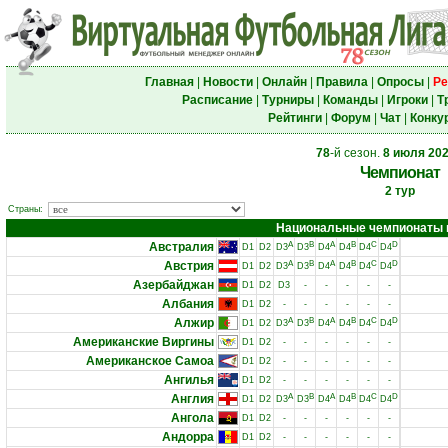
Главная
|
Новости
|
Онлайн
|
Правила
|
Опросы
|
Ре
Расписание
|
Турниры
|
Команды
|
Игроки
|
Т
Рейтинги
|
Форум
|
Чат
|
Конку
78
-й сезон.
8 июля 20
Чемпионат
2 тур
Страны:
Национальные чемпионаты и 
Австралия
A
B
A
B
C
D
D1
D2
D3
D3
D4
D4
D4
D4
Австрия
A
B
A
B
C
D
D1
D2
D3
D3
D4
D4
D4
D4
Азербайджан
D1
D2
D3
-
-
-
-
-
Албания
D1
D2
-
-
-
-
-
-
Алжир
A
B
A
B
C
D
D1
D2
D3
D3
D4
D4
D4
D4
Американские Виргины
D1
D2
-
-
-
-
-
-
Американское Самоа
D1
D2
-
-
-
-
-
-
Ангилья
D1
D2
-
-
-
-
-
-
Англия
A
B
A
B
C
D
D1
D2
D3
D3
D4
D4
D4
D4
Ангола
D1
D2
-
-
-
-
-
-
Андорра
D1
D2
-
-
-
-
-
-