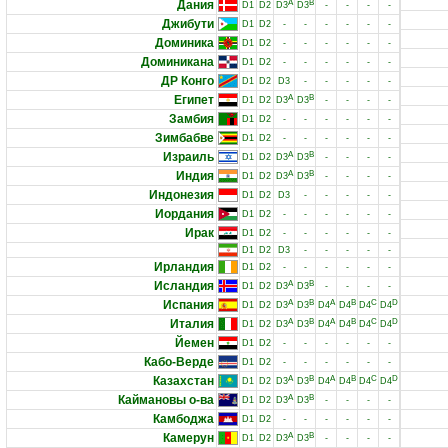
Дания
A
B
D1
D2
D3
D3
-
-
-
-
Джибути
D1
D2
-
-
-
-
-
-
Доминика
D1
D2
-
-
-
-
-
-
Доминикана
D1
D2
-
-
-
-
-
-
ДР Конго
D1
D2
D3
-
-
-
-
-
Египет
A
B
D1
D2
D3
D3
-
-
-
-
Замбия
D1
D2
-
-
-
-
-
-
Зимбабве
D1
D2
-
-
-
-
-
-
Израиль
A
B
D1
D2
D3
D3
-
-
-
-
Индия
A
B
D1
D2
D3
D3
-
-
-
-
Индонезия
D1
D2
D3
-
-
-
-
-
Иордания
D1
D2
-
-
-
-
-
-
Ирак
D1
D2
-
-
-
-
-
-
D1
D2
D3
-
-
-
-
-
Ирландия
D1
D2
-
-
-
-
-
-
Исландия
A
B
D1
D2
D3
D3
-
-
-
-
Испания
A
B
A
B
C
D
D1
D2
D3
D3
D4
D4
D4
D4
Италия
A
B
A
B
C
D
D1
D2
D3
D3
D4
D4
D4
D4
Йемен
D1
D2
-
-
-
-
-
-
Кабо-Верде
D1
D2
-
-
-
-
-
-
Казахстан
A
B
A
B
C
D
D1
D2
D3
D3
D4
D4
D4
D4
Каймановы о-ва
A
B
D1
D2
D3
D3
-
-
-
-
Камбоджа
D1
D2
-
-
-
-
-
-
Камерун
A
B
D1
D2
D3
D3
-
-
-
-