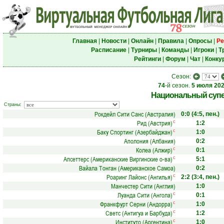
Главная
|
Новости
|
Онлайн
|
Правила
|
Опросы
|
Ре
Расписание
|
Турниры
|
Команды
|
Игроки
|
Т
Рейтинги
|
Форум
|
Чат
|
Конку
Сезон:
74
-й сезон.
5 июля 20
Национальный супе
Страны:
Рокдейл Сити Санс (Австралия)
0:0
(4:5, пен.)
Рид (Австрия)
с
1:2
Баку Спортинг (Азербайджан)
с
1:0
Аполония (Албания)
0:2
Колеа (Алжир)
с
0:1
Апсеттерс (Американские Виргинские о-ва)
с
5:1
Вайала Тонган (Американское Самоа)
0:2
Роаринг Лайонс (Ангилья)
с
2:2
(3:4, пен.)
Манчестер Сити (Англия)
1:0
Луанда Сити (Ангола)
с
0:1
Франкфурт Серни (Андорра)
с
1:0
Светс (Антигуа и Барбуда)
с
1:2
Институто (Аргентина)
с
1:0