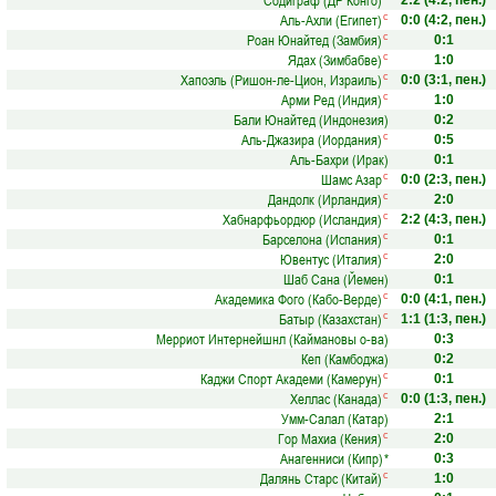
Содиграф (ДР Конго)
2:2
(4:2, пен.)
Аль-Ахли (Египет)
с
0:0
(4:2, пен.)
Роан Юнайтед (Замбия)
с
0:1
Ядах (Зимбабве)
с
1:0
Хапоэль (Ришон-ле-Цион, Израиль)
с
0:0
(3:1, пен.)
Арми Ред (Индия)
с
1:0
Бали Юнайтед (Индонезия)
0:2
Аль-Джазира (Иордания)
с
0:5
Аль-Бахри (Ирак)
0:1
Шамс Азар
с
0:0
(2:3, пен.)
Дандолк (Ирландия)
с
2:0
Хабнарфьордюр (Исландия)
с
2:2
(4:3, пен.)
Барселона (Испания)
с
0:1
Ювентус (Италия)
с
2:0
Шаб Сана (Йемен)
0:1
Академика Фого (Кабо-Верде)
с
0:0
(4:1, пен.)
Батыр (Казахстан)
с
1:1
(1:3, пен.)
Мерриот Интернейшнл (Каймановы о-ва)
0:3
Кеп (Камбоджа)
0:2
Каджи Спорт Академи (Камерун)
с
0:1
Хеллас (Канада)
с
0:0
(1:3, пен.)
Умм-Салал (Катар)
2:1
Гор Махиа (Кения)
с
2:0
Анагенниси (Кипр)
*
0:3
Далянь Старс (Китай)
с
1:0