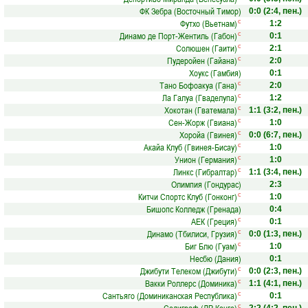
ФК Зебра (Восточный Тимор)
0:0
(2:4, пен.)
Футхо (Вьетнам)
с
1:2
Динамо де Порт-Жентиль (Габон)
с
0:1
Солюшен (Гаити)
с
2:1
Пудеройен (Гайана)
с
2:0
Хоукс (Гамбия)
0:1
Тано Бофоакуа (Гана)
с
2:0
Ла Галуа (Гваделупа)
с
1:2
Хокотан (Гватемала)
с
1:1
(3:2, пен.)
Сен-Жорж (Гвиана)
с
1:0
Хоройа (Гвинея)
с
0:0
(6:7, пен.)
Акайа Клуб (Гвинея-Бисау)
с
1:0
Унион (Германия)
с
1:0
Линкс (Гибралтар)
с
1:1
(3:4, пен.)
Олимпия (Гондурас)
2:3
Китчи Спортс Клуб (Гонконг)
с
1:0
Бишопс Колледж (Гренада)
0:4
АЕК (Греция)
с
0:1
Динамо (Тбилиси, Грузия)
с
0:0
(1:3, пен.)
Биг Блю (Гуам)
с
1:0
Несбю (Дания)
0:1
Джибути Телеком (Джибути)
с
0:0
(2:3, пен.)
Вакки Роллерс (Доминика)
с
1:1
(4:1, пен.)
Сантьяго (Доминиканская Республика)
с
0:1
с