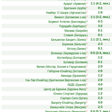
Арарат (Армения)
с
1:1
(4:2, пен.)
Британия (Аруба)
с
0:1
Намбер 12 Шахри (Афганистан)
с
1:0
Викингс (Багамские о-ва)
с
1:1
(3:2, пен.)
Боумонт Атлетик (Бангладеш)
*
0:3
Парадайз (Барбадос)
с
3:2
Манама (Бахрейн)
0:1
Славия (Беларусь)
0:1
Бельмопан Бандитс (Белиз)
с
1:1
(3:1, пен.)
Боринаж (Бельгия)
с
2:3
Котону (Бенин)
с
0:1
Волканус (Бермудские о-ва)
с
0:0
(3:4, пен.)
Костинброд (Болгария)
с
1:2
Боливар (Боливия)
0:1
Вележ (Мостар, Босния и Герцеговина)
с
2:0
Габороне Юнайтед (Ботсвана)
с
2:0
Авенида (Бразилия)
с
1:2
Уан Лав Юнайтед (Британские Виргинские о-ва)
с
2:0
АБДБ (Бруней)
с
4:0
Центр де Буркина (Буркина Фасо)
с
3:0
Юнион Спортинг (Бурунди)
1:2
Саутерн Сити (Бутан)
2:3
Вануату Юнайтед (Вануату)
с
4:0
Бекешчаба Элоре (Венгрия)
с
2:3
Депортиво Миранда (Венесуэла)
с
0:0
(5:3, пен.)