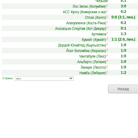
Чобьонг
0:1
Лос Зипас (Колумбия)
с
3:0
АCС Кунгу (Коморские о-ва)
с
0:2
Отохо (Конго)
с
0:0
(3:1, пен.)
Алахуэленсе (Коста-Рика)
с
0:2
Ассоасьон Спортив (Кот-Дивуар)
с
0:1
Артемиса
с
1:3
Кувейт (Кувейт)
с
1:1
(2:4, пен.)
Дордой Юнайтед (Кыргызстан)
с
1:0
Йонг Коломбиа (Кюрасао)
с
1:0
Чантабули (Лаос)
с
1:0
Альбертс (Латвия)
с
1:0
Линаре (Лесото)
с
1:0
Нимба (Либерия)
с
1:2
Страны:
Назад