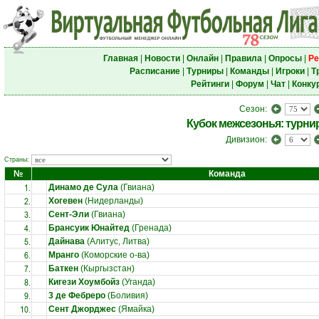
Главная
|
Новости
|
Онлайн
|
Правила
|
Опросы
|
Ре
Расписание
|
Турниры
|
Команды
|
Игроки
|
Т
Рейтинги
|
Форум
|
Чат
|
Конку
Сезон:
Кубок межсезонья: турни
Дивизион:
Страны:
№
Команда
1.
Динамо де Сула
(Гвиана)
2.
Хогевен
(Нидерланды)
3.
Сент-Эли
(Гвиана)
4.
Брансуик Юнайтед
(Гренада)
5.
Дайнава
(Алитус, Литва)
6.
Мранго
(Коморские о-ва)
7.
Баткен
(Кыргызстан)
8.
Кигези Хоумбойз
(Уганда)
9.
3 де Фебреро
(Боливия)
10.
Сент Джорджес
(Ямайка)