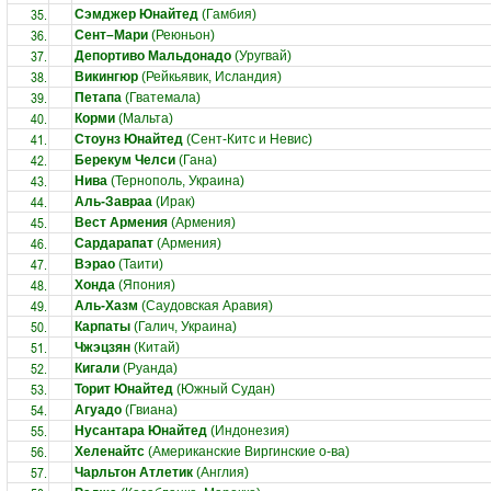
35.
Сэмджер Юнайтед
(Гамбия)
36.
Сент–Мари
(Реюньон)
37.
Депортиво Мальдонадо
(Уругвай)
38.
Викингюр
(Рейкьявик, Исландия)
39.
Петапа
(Гватемала)
40.
Корми
(Мальта)
41.
Стоунз Юнайтед
(Сент-Китс и Невис)
42.
Берекум Челси
(Гана)
43.
Нива
(Тернополь, Украина)
44.
Аль-Завраа
(Ирак)
45.
Вест Армения
(Армения)
46.
Сардарапат
(Армения)
47.
Вэрао
(Таити)
48.
Хонда
(Япония)
49.
Аль-Хазм
(Саудовская Аравия)
50.
Карпаты
(Галич, Украина)
51.
Чжэцзян
(Китай)
52.
Кигали
(Руанда)
53.
Торит Юнайтед
(Южный Судан)
54.
Агуадо
(Гвиана)
55.
Нусантара Юнайтед
(Индонезия)
56.
Хеленайтс
(Американские Виргинские о-ва)
57.
Чарльтон Атлетик
(Англия)