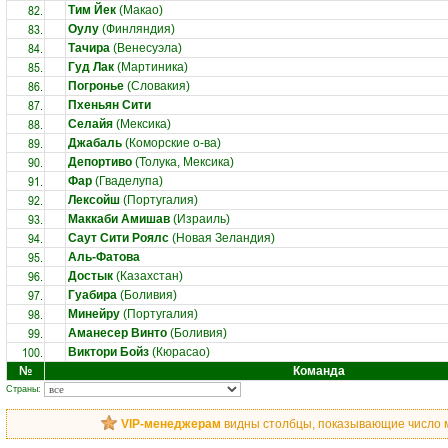
82.
Тим Йек
(Макао)
83.
Оулу
(Финляндия)
84.
Тачира
(Венесуэла)
85.
Гуд Лак
(Мартиника)
86.
Погронье
(Словакия)
87.
Пхеньян Сити
88.
Селайя
(Мексика)
89.
Джабаль
(Коморские о-ва)
90.
Депортиво
(Толука, Мексика)
91.
Фар
(Гваделупа)
92.
Лексойш
(Португалия)
93.
Маккаби Амишав
(Израиль)
94.
Саут Сити Роялс
(Новая Зеландия)
95.
Аль-Фатова
96.
Достык
(Казахстан)
97.
Гуабира
(Боливия)
98.
Минейру
(Португалия)
99.
Аманесер Винто
(Боливия)
100.
Виктори Бойз
(Кюрасао)
№
Команда
Страны:
VIP-менеджерам
видны столбцы, показывающие число ма