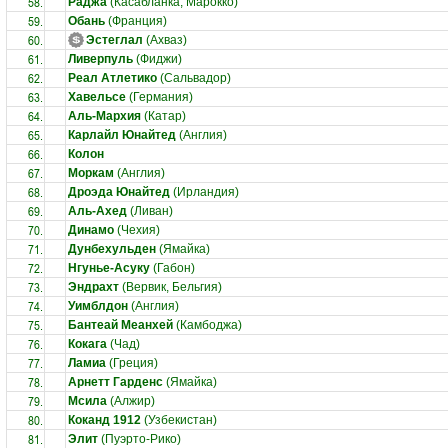
58.
Раджа
(Касабланка, Марокко)
59.
Обань
(Франция)
60.
Эстеглал
(Ахваз)
61.
Ливерпуль
(Фиджи)
62.
Реал Атлетико
(Сальвадор)
63.
Хавельсе
(Германия)
64.
Аль-Мархия
(Катар)
65.
Карлайл Юнайтед
(Англия)
66.
Колон
67.
Моркам
(Англия)
68.
Дроэда Юнайтед
(Ирландия)
69.
Аль-Ахед
(Ливан)
70.
Динамо
(Чехия)
71.
Дунбехульден
(Ямайка)
72.
Нгунье-Асуку
(Габон)
73.
Эндрахт
(Вервик, Бельгия)
74.
Уимблдон
(Англия)
75.
Бантеай Меанхей
(Камбоджа)
76.
Кокага
(Чад)
77.
Ламиа
(Греция)
78.
Арнетт Гарденс
(Ямайка)
79.
Мсила
(Алжир)
80.
Коканд 1912
(Узбекистан)
81.
Элит
(Пуэрто-Рико)