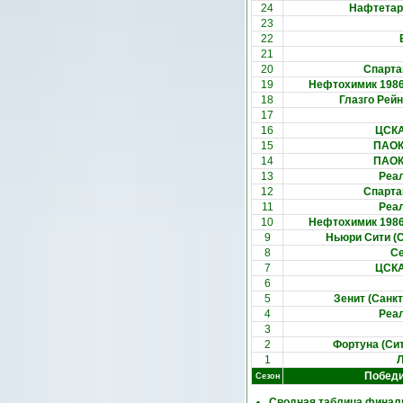
24
Нафтетари
23
22
21
20
Спарта
19
Нефтохимик 1986 
18
Глазго Рей
17
16
ЦСКА
15
ПАОК 
14
ПАОК 
13
Реал
12
Спарта
11
Реал
10
Нефтохимик 1986 
9
Ньюри Сити (
8
Се
7
ЦСКА
6
5
Зенит (Санкт
4
Реал
3
2
Фортуна (Си
1
Л
Побед
Сезон
Сводная таблица финали