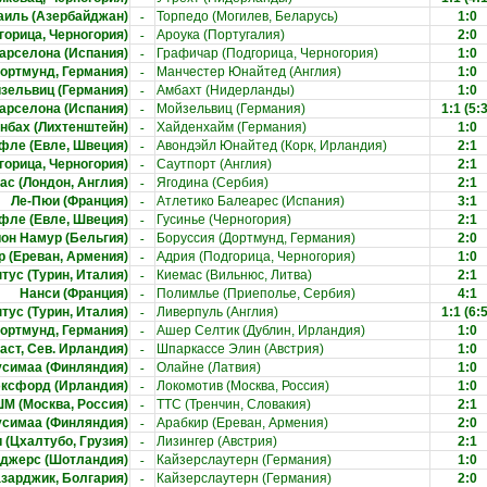
-
иль (Азербайджан)
Торпедо (Могилев, Беларусь)
1:0
-
горица, Черногория)
Ароука (Португалия)
2:0
-
арселона (Испания)
Графичар (Подгорица, Черногория)
1:0
-
ортмунд, Германия)
Манчестер Юнайтед (Англия)
1:0
-
зельвиц (Германия)
Амбахт (Нидерланды)
1:0
-
арселона (Испания)
Мойзельвиц (Германия)
1:1
(5:3
-
нбах (Лихтенштейн)
Хайденхайм (Германия)
1:0
-
фле (Евле, Швеция)
Авондэйл Юнайтед (Корк, Ирландия)
2:1
-
горица, Черногория)
Саутпорт (Англия)
2:1
-
ас (Лондон, Англия)
Ягодина (Сербия)
2:1
-
Ле-Пюи (Франция)
Атлетико Балеарес (Испания)
3:1
-
фле (Евле, Швеция)
Гусинье (Черногория)
2:1
-
он Намур (Бельгия)
Боруссия (Дортмунд, Германия)
2:0
-
р (Ереван, Армения)
Адрия (Подгорица, Черногория)
1:0
-
тус (Турин, Италия)
Киемас (Вильнюс, Литва)
2:1
-
Нанси (Франция)
Полимлье (Приеполье, Сербия)
4:1
-
тус (Турин, Италия)
Ливерпуль (Англия)
1:1
(6:5
-
ортмунд, Германия)
Ашер Селтик (Дублин, Ирландия)
1:0
-
аст, Сев. Ирландия)
Шпаркассе Элин (Австрия)
1:0
-
усимаа (Финляндия)
Олайне (Латвия)
1:0
-
эксфорд (Ирландия)
Локомотив (Москва, Россия)
1:0
-
М (Москва, Россия)
ТТС (Тренчин, Словакия)
2:1
-
усимаа (Финляндия)
Арабкир (Ереван, Армения)
2:0
-
 (Цхалтубо, Грузия)
Лизингер (Австрия)
2:1
-
нджерс (Шотландия)
Кайзерслаутерн (Германия)
1:0
-
азарджик, Болгария)
Кайзерслаутерн (Германия)
2:0