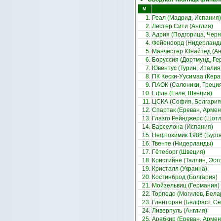
М
1.
Реал (Мадрид, Испания)
2.
Лестер Сити (Англия)
3.
Адрия (Подгорица, Черн
4.
Фейеноорд (Нидерланд
5.
Манчестер Юнайтед (Ан
6.
Боруссия (Дортмунд, Ге
7.
Ювентус (Турин, Италия
8.
ПК Кески-Уусимаа (Кера
9.
ПАОК (Салоники, Греци
10.
Ефле (Евле, Швеция)
11.
ЦСКА (София, Болгария
12.
Спартак (Ереван, Армен
13.
Глазго Рейнджерс (Шот
14.
Барселона (Испания)
15.
Нефтохимик 1986 (Бурга
16.
Твенте (Нидерланды)
17.
Гётеборг (Швеция)
18.
Кристийне (Таллин, Эст
19.
Кристалл (Украина)
20.
Костинброд (Болгария)
21.
Мойзельвиц (Германия)
22.
Торпедо (Могилев, Бела
23.
Гленторан (Белфаст, С
24.
Ливерпуль (Англия)
25.
Арабкир (Ереван, Армен