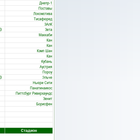
Днепр-1
Поставы
Локомотива
Тисафюред
ЗАлК
Зета
)
Маккаби
Кан
Кан
Кэмп Шан
Кан
Кубань
Аустрия
Пороу
Эльче
)
Ньюри Сити
Панатинаикос
Питтсбург Риверхаундс
Зенит
Борисфен
Стадион