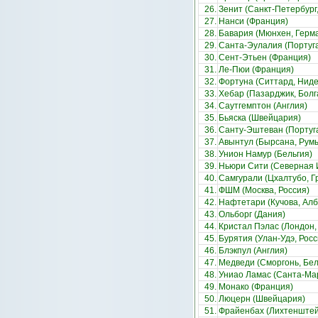
26.
Зенит (Санкт-Петербург,
27.
Нанси (Франция)
28.
Бавария (Мюнхен, Герм
29.
Санта-Эулалия (Португ
30.
Сент-Этьен (Франция)
31.
Ле-Пюи (Франция)
32.
Фортуна (Ситтард, Нид
33.
Хебар (Пазарджик, Болг
34.
Саутгемптон (Англия)
35.
Бьяска (Швейцария)
36.
Санту-Эштеван (Португ
37.
Авынтул (Бырсана, Рум
38.
Унион Намур (Бельгия)
39.
Ньюри Сити (Северная 
40.
Самгурали (Цхалтубо, Г
41.
ФШМ (Москва, Россия)
42.
Нафтетари (Кучова, Ал
43.
Ольборг (Дания)
44.
Кристал Пэлас (Лондон,
45.
Бурятия (Улан-Удэ, Росс
46.
Блэкпул (Англия)
47.
Медведи (Сморгонь, Бел
48.
Униао Ламас (Санта-Ма
49.
Монако (Франция)
50.
Люцерн (Швейцария)
51.
Фрайенбах (Лихтенштей