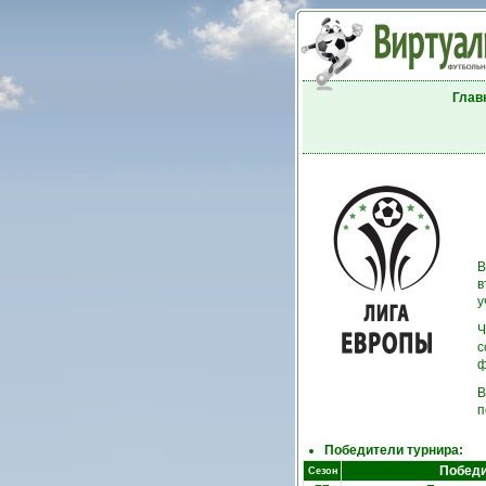
Глав
В
в
у
Ч
с
ф
В
п
Победители турнира:
Побед
Сезон