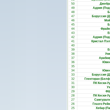
50
Джебра
49
Адрия (Под
48
Б
47
Боруссия (Д
46
Мой
45
Б
44
Фрайе
43
Е
42
Адрия (Под
41
Кристал Пэл
40
39
Е
38
Уни
37
Арабки
36
Ювен
35
34
Ювен
33
Боруссия (Д
32
Гленторан (Белф
31
ПК Кески-У
30
У
29
ФШ
28
ПК Кески-У
27
Самгурали
26
Глазго Рей
25
Хебар (П