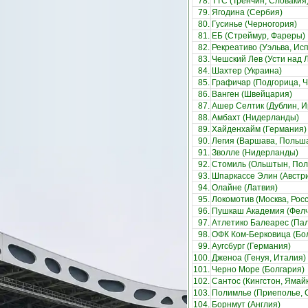
78.
ТТС (Тренчин, Словакия
79.
Ягодина (Сербия)
80.
Гусинье (Черногория)
81.
ЕБ (Стреймур, Фареры)
82.
Рекреативо (Уэльва, Ис
83.
Чешский Лев (Усти над 
84.
Шахтер (Украина)
85.
Графичар (Подгорица, 
86.
Ванген (Швейцария)
87.
Ашер Селтик (Дублин, 
88.
Амбахт (Нидерланды)
89.
Хайденхайм (Германия)
90.
Легия (Варшава, Польш
91.
Зволле (Нидерланды)
92.
Стомиль (Ольштын, По
93.
Шпаркассе Элин (Австр
94.
Олайне (Латвия)
95.
Локомотив (Москва, Рос
96.
Пушкаш Академия (Фелчу
97.
Атлетико Балеарес (Па
98.
ОФК Ком-Берковица (Бо
99.
Аугсбург (Германия)
100.
Дженоа (Генуя, Италия)
101.
Черно Море (Болгария)
102.
Сантос (Кингстон, Ямай
103.
Полимлье (Приеполье, 
104.
Борнмут (Англия)