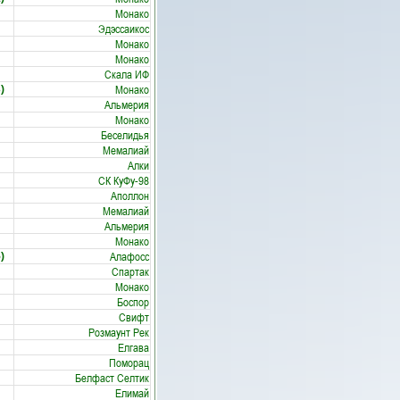
Монако
Эдэссаикос
Монако
Монако
Скала ИФ
Монако
)
Альмерия
Монако
Беселидья
Мемалиай
Алки
СК КуФу-98
Аполлон
Мемалиай
Альмерия
Монако
Алафосс
)
Спартак
Монако
Боспор
Свифт
Розмаунт Рек
Елгава
Поморац
Белфаст Селтик
Елимай