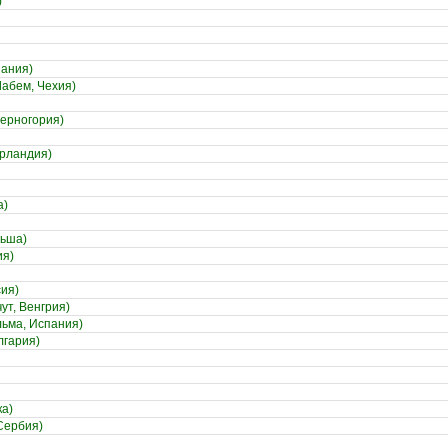
)
пания)
Лабем, Чехия)
Черногория)
Ирландия)
а)
льша)
ия)
сия)
т, Венгрия)
льма, Испания)
лгария)
ка)
Сербия)