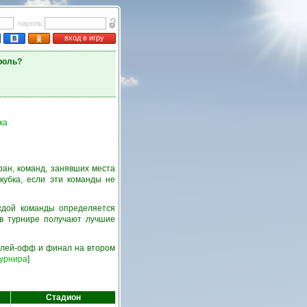
пароль
вход в игру
роль?
ка
ран, команд, занявших места
кубка, если эти команды не
ждой команды определяется
 в турнире получают лучшие
 плей-офф и финал на втором
турнира
]
Стадион