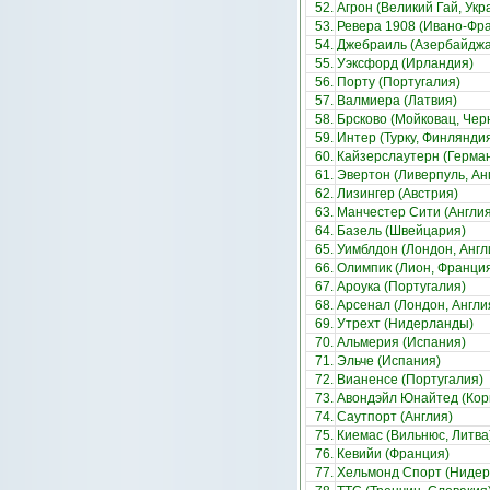
52.
Агрон (Великий Гай, Укр
53.
Ревера 1908 (Ивано-Фра
54.
Джебраиль (Азербайджа
55.
Уэксфорд (Ирландия)
56.
Порту (Португалия)
57.
Валмиера (Латвия)
58.
Брсково (Мойковац, Чер
59.
Интер (Турку, Финлянди
60.
Кайзерслаутерн (Герма
61.
Эвертон (Ливерпуль, Ан
62.
Лизингер (Австрия)
63.
Манчестер Сити (Англия
64.
Базель (Швейцария)
65.
Уимблдон (Лондон, Англ
66.
Олимпик (Лион, Франци
67.
Ароука (Португалия)
68.
Арсенал (Лондон, Англи
69.
Утрехт (Нидерланды)
70.
Альмерия (Испания)
71.
Эльче (Испания)
72.
Вианенсе (Португалия)
73.
Авондэйл Юнайтед (Кор
74.
Саутпорт (Англия)
75.
Киемас (Вильнюс, Литва
76.
Кевийи (Франция)
77.
Хельмонд Спорт (Ниде