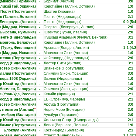
-
(Мюнхен, Германия)
Борнмут (Англия)
3:0
-
ликий Гай, Украина)
Кристийне (Таллин, Эстония)
1:0
-
Порту (Португалия)
Шахтер (Украина)
1:0
-
е (Таллин, Эстония)
Твенте (Нидерланды)
2:1
-
Ливерпуль (Англия)
Твенте (Нидерланды)
0:0
(5:4
-
 (Мадрид, Испания)
Эвертон (Ливерпуль, Англия)
2:0
-
(Бырсана, Румыния)
Ювентус (Турин, Италия)
2:0
-
венте (Нидерланды)
Пушкаш Академия (Фелчут, Венгрия)
3:1
-
моргонь, Беларусь)
Кристийне (Таллин, Эстония)
1:0
-
 (Турку, Финляндия)
Арсенал (Лондон, Англия)
1:1
(4:2
-
 (Мадрид, Испания)
Манчестер Сити (Англия)
1:0
-
теван (Португалия)
Фейеноорд (Нидерланды)
2:0
-
оорд (Нидерланды)
Лестер Сити (Англия)
3:1
-
естер Сити (Англия)
Вианенсе (Португалия)
2:1
-
лалия (Португалия)
Олимпик (Лион, Франция)
3:0
-
вера 1908 (Украина)
Зволле (Нидерланды)
1:0
-
р Юнайтед (Англия)
Манчестер Сити (Англия)
1:0
-
(Могилев, Беларусь)
Олимпик (Лион, Франция)
2:0
-
 (Улан-Удэ, Россия)
Кевийи (Франция)
2:1
-
оорд (Нидерланды)
ЕБ (Стреймур, Фареры)
2:1
-
естер Сити (Англия)
Ароука (Португалия)
3:0
-
утгемптон (Англия)
*
Черно Море (Болгария)
2:0
-
тинброд (Болгария)
Аугсбург (Германия)
2:0
-
р Юнайтед (Англия)
Хельмонд Спорт (Нидерланды)
2:1
-
 Ламас (Португалия)
Легия (Варшава, Польша)
1:0
-
Блэкпул (Англия)
Костинброд (Болгария)
2:1
-
йковац, Черногория)
Утрехт (Нидерланды)
1:1
(4:1