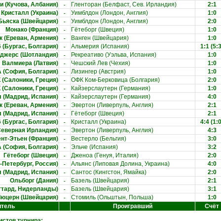
-
 (Кучова, Албания)
Гленторан (Белфаст, Сев. Ирландия)
2:1
-
Кристалл (Украина)
Уимблдон (Лондон, Англия)
1:0
-
Бьяска (Швейцария)
Уимблдон (Лондон, Англия)
2:0
-
Монако (Франция)
Гётеборг (Швеция)
1:0
-
к (Ереван, Армения)
Ванген (Швейцария)
1:0
-
(Бургас, Болгария)
Альмерия (Испания)
1:1
(5:3
-
нджерс (Шотландия)
Рекреативо (Уэльва, Испания)
1:0
-
Валмиера (Латвия)
Чешский Лев (Чехия)
1:0
-
 (София, Болгария)
Лизингер (Австрия)
1:0
-
(Салоники, Греция)
ОФК Ком-Берковица (Болгария)
2:0
-
(Салоники, Греция)
Кайзерслаутерн (Германия)
1:0
-
 (Мадрид, Испания)
Кайзерслаутерн (Германия)
4:0
-
к (Ереван, Армения)
Эвертон (Ливерпуль, Англия)
2:1
-
 (Мадрид, Испания)
Гётеборг (Швеция)
2:1
-
(Бургас, Болгария)
Кристалл (Украина)
4:4
(1:0
-
Северная Ирландия)
Эвертон (Ливерпуль, Англия)
4:3
-
нт-Этьен (Франция)
Вестерло (Бельгия)
3:0
-
 (София, Болгария)
Эльче (Испания)
3:2
-
Гётеборг (Швеция)
Дженоа (Генуя, Италия)
2:0
-
-Петербург, Россия)
Альянс (Липовая Долина, Украина)
4:0
-
 (Мадрид, Испания)
Сантос (Кингстон, Ямайка)
2:0
-
Ольборг (Дания)
Базель (Швейцария)
2:1
-
ттард, Нидерланды)
Базель (Швейцария)
3:1
-
юцерн (Швейцария)
Стомиль (Ольштын, Польша)
1:0
итель
Проигравший
Счёт
стов турнира: