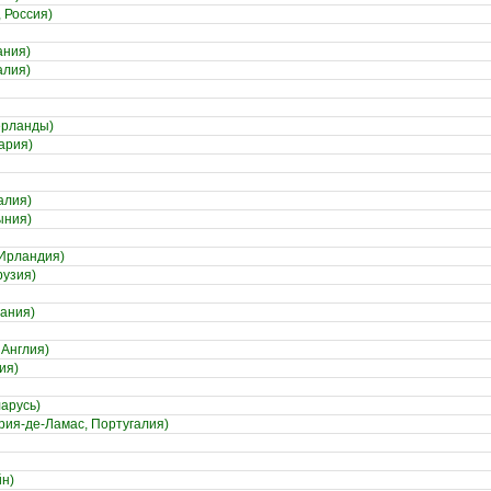
 Россия)
ания)
алия)
ерланды)
ария)
алия)
ыния)
Ирландия)
рузия)
бания)
 Англия)
ия)
арусь)
рия-де-Ламас, Португалия)
н)