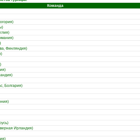
Команда
огория)
ы)
глия)
рмания)
)
ва, Финляндия)
я)
)
ия)
ландия)
с, Болгария)
ония)
русь)
еверная Ирландия)
ия)