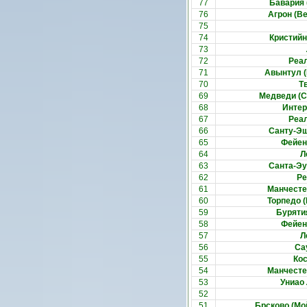
77
Бавария 
76
Агрон (Ве
75
74
Кристийн
73
72
Реал
71
Авынтул 
70
Т
69
Медведи (С
68
Интер
67
Реал
66
Санту-Эш
65
Фейен
64
Л
63
Санта-Эу
62
Ре
61
Манчесте
60
Торпедо 
59
Бурятия
58
Фейен
57
Л
56
Са
55
Кос
54
Манчесте
53
Униао
52
51
Брсково (Мо