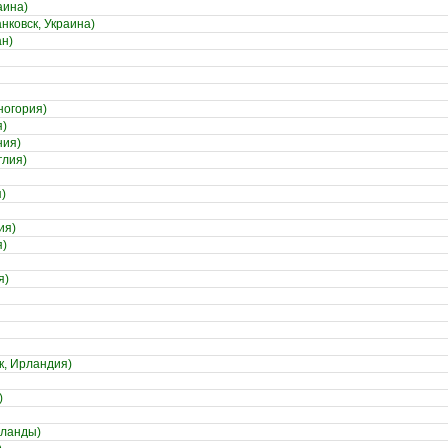
аина)
нковск, Украина)
н)
ногория)
я)
ния)
глия)
)
ия)
я)
я)
к, Ирландия)
)
рланды)