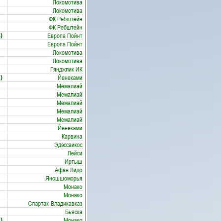
Локомотива
Локомотива
ФК Ребштейн
ФК Ребштейн
Европа Пойнт
)
Европа Пойнт
Локомотива
Локомотива
Гянджлик ИК
Йенеками
)
Мемалиай
Мемалиай
Мемалиай
Мемалиай
Мемалиай
Йенеками
Карвина
Эдэссаикос
Лейси
Иртыш
Афан Лидо
Яношшоморья
Монако
Монако
Спартак-Владикавказ
Бьяска
Монако
)