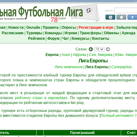
логин
ная
|
Новости
|
Онлайн
|
Правила
|
Опросы
|
Регистрация в игре
|
Забыли па
Расписание
|
Турниры
|
Команды
|
Игроки
|
Трансферы
|
Обмены
|
Аренда
Рейтинги
|
Форум
|
Чат
|
Конкурсы
|
Контакты
Сезон:
Европа
|
Азия
|
Африка
|
Сев. Америка
|
Южн. Амери
Лига Европы
Лига чемпионов
|
Лига Европы
|
Суперкубок
торой по престижности клубный турнир Европы для обладателей кубков ст
торого плана в чемпионатах стран Европы и обладателя прошлогоднего 
частвуют в Лиге чемпионов.
исло мест в розыгрыше от каждой федерации и стартовый этап для ка
огласно
рейтингу стран в еврокубках
. По одному дополнительному месту
едерации по рейтингам автосоставов и fair play.
 турнире есть отборочные раунды, групповой двухкруговой турнир, раунды
о вместимости стадионе Европы без домашнего бонуса. [
Полный регламент 
итель
Проигравший
Счёт