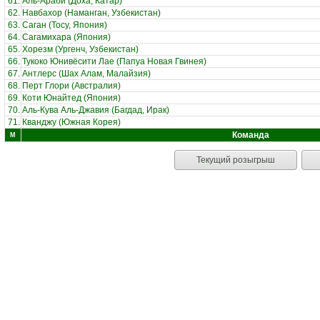
61.
Аль-Араби (Доха, Катар)
62.
Навбахор (Наманган, Узбекистан)
63.
Саган (Тосу, Япония)
64.
Сагамихара (Япония)
65.
Хорезм (Ургенч, Узбекистан)
66.
Тукоко Юнивёсити Лае (Папуа Новая Гвинея)
67.
Антлерс (Шах Алам, Малайзия)
68.
Перт Глори (Австралия)
69.
Коти Юнайтед (Япония)
70.
Аль-Кува Аль-Джавия (Багдад, Ирак)
71.
Кванджу (Южная Корея)
Команда
М
Текущий розыгрыш