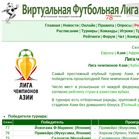
Главная
|
Новости
|
Онлайн
|
Правила
|
Опросы
|
Ре
Расписание
|
Турниры
|
Команды
|
Игроки
|
Т
Рейтинги
|
Форум
|
Чат
|
Конку
Сез
Европа
|
Азия
|
Афри
Лига 
Лига чемпионов Азии
|
Кубо
Самый престижный клубный турнир Азии, к
победитель прошлогодней Лиги чемпионов Азии
Число мест в розыгрыше от каждой федерац
согласно
рейтингу стран в азиатских кубках
.
В турнире есть отборочные раунды, групповой
стадионе Азии без домашнего бонуса. [
Полный р
Победители турнира:
Победитель
Проигр
Сезон
-
77
Йокогама Ф-Маринос (Япония)
Примейро (Фукусима, 
-
76
Примейро (Фукусима, Япония)
Хорезм (Ургенч, Узбек
-
75
Селангор (Малайзия)
Сагамихара (Япония)