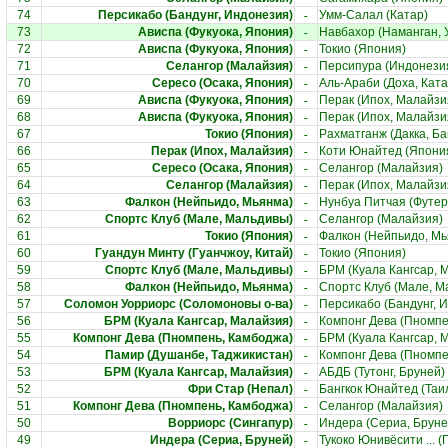
-
74
Персикабо (Бандунг, Индонезия)
Умм-Салал (Катар)
-
73
Ависпа (Фукуока, Япония)
Навбахор (Наманган, 
-
72
Ависпа (Фукуока, Япония)
Токио (Япония)
-
71
Селангор (Малайзия)
Персипура (Индонези
-
70
Сересо (Осака, Япония)
Аль-Араби (Доха, Ката
-
69
Ависпа (Фукуока, Япония)
Перак (Ипох, Малайзи
-
68
Ависпа (Фукуока, Япония)
Перак (Ипох, Малайзи
-
67
Токио (Япония)
Рахматганж (Дакка, Б
-
66
Перак (Ипох, Малайзия)
Коти Юнайтед (Япони
-
65
Сересо (Осака, Япония)
Селангор (Малайзия)
-
64
Селангор (Малайзия)
Перак (Ипох, Малайзи
-
63
Фалкон (Нейпьидо, Мьянма)
Нунбуа Питчая (Футер
-
62
Спортс Клуб (Мале, Мальдивы)
Селангор (Малайзия)
-
61
Токио (Япония)
Фалкон (Нейпьидо, Мь
-
60
Гуандун Минту (Гуанчжоу, Китай)
Токио (Япония)
-
59
Спортс Клуб (Мале, Мальдивы)
БРМ (Куала Кангсар, 
-
58
Фалкон (Нейпьидо, Мьянма)
Спортс Клуб (Мале, М
-
57
Соломон Уорриорс (Соломоновы о-ва)
Персикабо (Бандунг, 
-
56
БРМ (Куала Кангсар, Малайзия)
Компонг Дева (Пномпе
-
55
Компонг Дева (Пномпень, Камбоджа)
БРМ (Куала Кангсар, 
-
54
Памир (Душанбе, Таджикистан)
Компонг Дева (Пномпе
-
53
БРМ (Куала Кангсар, Малайзия)
АБДБ (Тутонг, Бруней)
-
52
Фри Стар (Непал)
Бангкок Юнайтед (Таи
-
51
Компонг Дева (Пномпень, Камбоджа)
Селангор (Малайзия)
-
50
Ворриорс (Сингапур)
Индера (Сериа, Бруне
-
49
Индера (Сериа, Бруней)
Тукоко Юнивёсити ... (