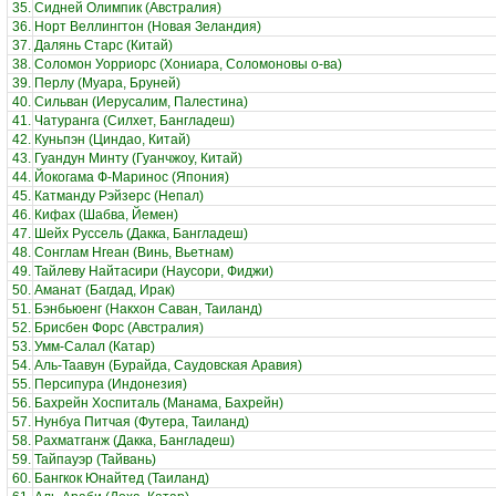
35.
Сидней Олимпик (Австралия)
36.
Норт Веллингтон (Новая Зеландия)
37.
Далянь Старс (Китай)
38.
Соломон Уорриорс (Хониара, Соломоновы о-ва)
39.
Перлу (Муара, Бруней)
40.
Сильван (Иерусалим, Палестина)
41.
Чатуранга (Силхет, Бангладеш)
42.
Куньпэн (Циндао, Китай)
43.
Гуандун Минту (Гуанчжоу, Китай)
44.
Йокогама Ф-Маринос (Япония)
45.
Катманду Рэйзерс (Непал)
46.
Кифах (Шабва, Йемен)
47.
Шейх Руссель (Дакка, Бангладеш)
48.
Сонглам Нгеан (Винь, Вьетнам)
49.
Тайлеву Найтасири (Наусори, Фиджи)
50.
Аманат (Багдад, Ирак)
51.
Бэнбьюенг (Накхон Саван, Таиланд)
52.
Брисбен Форс (Австралия)
53.
Умм-Салал (Катар)
54.
Аль-Таавун (Бурайда, Саудовская Аравия)
55.
Персипура (Индонезия)
56.
Бахрейн Хоспиталь (Манама, Бахрейн)
57.
Нунбуа Питчая (Футера, Таиланд)
58.
Рахматганж (Дакка, Бангладеш)
59.
Тайпауэр (Тайвань)
60.
Бангкок Юнайтед (Таиланд)