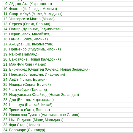
9.
Абдыш-Ата (Кыргызстан)
10.
Фалкон (Нейпьидо, Мьянма)
11.
Спортс Клуб (Мале, Мальдивы)
12.
Университи Макао (Макао)
13.
Сересо (Осака, Япония)
14.
Памир (Душанбе, Таджикистан)
15.
Перак (Ипох, Малайзия)
16.
Гамба (Осака, Япония)
17.
Ак-Бура (Ош, Кыргызстан)
18.
Примейро (Фукусима, Япония)
19.
Районг (Таиланд)
20.
Бако (Коне, Новая Каледония)
21.
Ман Фун Хонг (Макао)
22.
Биркинхед Юнайтед (Окленд, Новая Зеландия)
23.
Персикабо (Бандунг, Индонезия)
24.
АБДБ (Тутонг, Бруней)
25.
Индера (Сериа, Бруней)
26.
Чантхабури (Таиланд)
27.
Нгаруавахиа Юнайтед (Новая Зеландия)
28.
Джо (Бишкек, Кыргызстан)
29.
Шеньхуа (Шанхай, Китай)
30.
Тринита (Оита, Япония)
31.
Илаоа энд Тумата (Американское Самоа)
32.
Нью Радиант (Мале, Мальдивы)
33.
Фри Стар (Непал)
34.
Ворриорс (Сингапур)