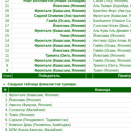
-
22
Норт Веллингтон (Новая Зеландия)
Саган (Тосу, Япония)
-
21
Йокогама (Япония)
Аль-Таавун (Бурайда, 
-
20
Фронтале (Кавасаки, Япония)
Брисбен Форс (Австра
-
19
Сидней Олимпик (Австралия)
Фронтале (Кавасаки, 
-
18
Гамба (Осака, Япония)
Бэнбьюенг (Накхон Са
-
17
Йокогама (Япония)
Сонглам Нгеан (Винь,
-
16
Фронтале (Кавасаки, Япония)
Аль-Кува Аль-Джавия (
-
15
Токио (Япония)
Йокогама (Япония)
-
14
Фронтале (Кавасаки, Япония)
Антлерс (Шах Алам, М
-
13
Фронтале (Кавасаки, Япония)
Гамба (Осака, Япония
-
12
Йокогама (Япония)
Гамба (Осака, Япония
-
11
Тринита (Оита, Япония)
Йокогама (Япония)
-
10
Фронтале (Кавасаки, Япония)
Гамба (Осака, Япония
-
9
Фронтале (Кавасаки, Япония)
Тринита (Оита, Япони
-
8
Фронтале (Кавасаки, Япония)
Токио (Япония)
Победитель
Проигр
Сезон
Сводная таблица финалистов турнира:
Команда
М
1.
Фронтале (Кавасаки, Япония)
2.
Йокогама (Япония)
3.
Ависпа (Фукуока, Япония)
4.
Селангор (Малайзия)
5.
Токио (Япония)
6.
Саразм (Пенджикент, Таджикистан)
7.
Компонг Дева (Пномпень, Камбоджа)
8.
БРМ (Куала Кангсар, Малайзия)