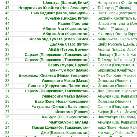
-
48
Шеньхуа (Шанхай, Китай)
Нгаруавахиа Юнайтед 
-
47
Нгаруавахиа Юнайтед (Нов. Зеландия)
Тайпауэр (Тайвань)
-
46
Нью Радиант (Мале, Мальдивы)
Перт Глори (Австрали
-
45
Куньпэн (Циндао, Китай)
Бахрейн Хоспиталь (Б
-
44
Районг (Таиланд)
Илаоа энд Тумата (Ам
-
43
Абдыш-Ата (Кыргызстан)
Районг (Таиланд)
-
42
Абдыш-Ата (Кыргызстан)
Кванджу (Южная Коре
-
41
Илаоа энд Тумата (Амер. Самоа)
Абдыш-Ата (Кыргызст
-
40
Далянь Старс (Китай)
Шейх Руссель (Дакка,
-
39
АБДБ (Тутонг, Бруней)
Аманат (Багдад, Ирак)
-
38
Саразм (Пенджикент, Таджикистан)
Шеньхуа (Шанхай, Кит
-
37
Саразм (Пенджикент, Таджикистан)
Тайлеву Найтасири (Н
-
36
Перлу (Муара, Бруней)
Саразм (Пенджикент, 
-
35
Ман Фун Хонг (Макао)
Биркинхед Юнайтед (
-
34
Биркинхед Юнайтед (Новая Зеландия)
Ман Фун Хонг (Макао)
-
33
Университи Макао (Макао)
Йокогама (Япония)
-
32
Сильван (Иерусалим, Палестина)
Йокогама (Япония)
-
31
Саразм (Пенджикент, Таджикистан)
Джо (Бишкек, Кыргызс
-
30
Университи Макао (Макао)
Ак-Бура (Ош, Кыргызс
-
29
Бако (Коне, Новая Каледония)
Йокогама (Япония)
-
28
Чатуранга (Силхет, Бангладеш)
Саразм (Пенджикент, 
-
27
Йокогама (Япония)
Кифах (Шабва, Йемен
-
26
Ак-Бура (Ош, Кыргызстан)
Чантхабури (Таиланд)
-
25
Чантхабури (Таиланд)
Ак-Бура (Ош, Кыргызс
-
24
Памир (Душанбе, Таджикистан)
Бако (Коне, Новая Ка
-
23
Джо (Бишкек, Кыргызстан)
Катманду Рэйзерс (Не