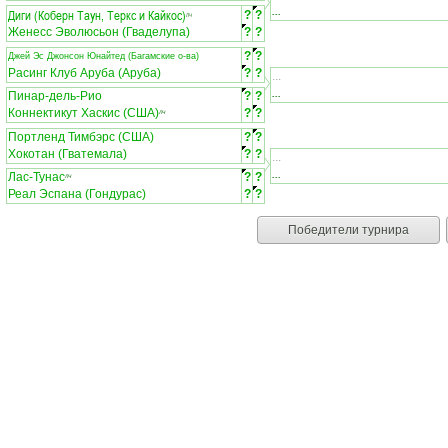
...
Диги (Коберн Таун, Теркс и Кайкос)
?
?
ЛЧ
Женесс Эволюсьон (Гваделупа)
?
?
?
?
Джей Эс Джонсон Юнайтед (Багамские о-ва)
Расинг Клуб Аруба (Аруба)
?
?
...
...
Пинар-дель-Рио
?
?
Коннектикут Хаскис (США)
?
?
ЛЧ
Портленд Тимбэрс (США)
?
?
Хокотан (Гватемала)
?
?
...
...
Лас-Тунас
?
?
ЛЧ
Реал Эспана (Гондурас)
?
?
Победители турнира