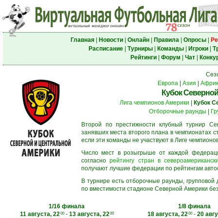
Главная
|
Новости
|
Онлайн
|
Правила
|
Опросы
|
Ре
Расписание
|
Турниры
|
Команды
|
Игроки
|
Т
Рейтинги
|
Форум
|
Чат
|
Конку
Сез
Европа
|
Азия
|
Афри
Кубок Северной
Лига чемпионов Америки
|
Кубок С
Отборочные раунды
|
Гр
Второй по престижности клубный турнир Сев
занявших места второго плана в чемпионатах с
если эти команды не участвуют в Лиге чемпионо
Число мест в розыгрыше от каждой федерац
согласно
рейтингу стран в североамерикански
получают лучшие федерации по рейтингам автосос
В турнире есть отборочные раунды, групповой
по вместимости стадионе Северной Америки без
1/16 финала
1/8 финала
11 августа, 22
-
13 августа, 22
18 августа, 22
-
20 авгу
00
00
00