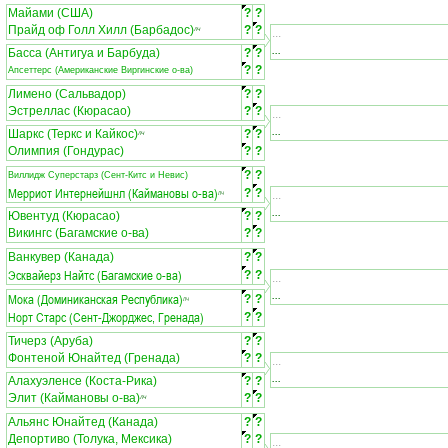
Майами (США)
?
?
Прайд оф Голл Хилл (Барбадос)
?
?
ЛЧ
...
...
Басса (Антигуа и Барбуда)
?
?
?
?
Апсеттерс (Американские Виргинские о-ва)
Лимено (Сальвадор)
?
?
Эстреллас (Кюрасао)
?
?
...
...
Шаркс (Теркс и Кайкос)
?
?
ЛЧ
Олимпия (Гондурас)
?
?
?
?
Виллидж Суперстарз (Сент-Китс и Невис)
Мерриот Интернейшнл (Каймановы о-ва)
?
?
...
ЛЧ
...
Ювентуд (Кюрасао)
?
?
Викингс (Багамские о-ва)
?
?
Ванкувер (Канада)
?
?
Эсквайерз Найтс (Багамские о-ва)
?
?
...
...
Мока (Доминиканская Республика)
?
?
ЛЧ
Норт Старс (Сент-Джорджес, Гренада)
?
?
Тичерз (Аруба)
?
?
Фонтеной Юнайтед (Гренада)
?
?
...
...
Алахуэленсе (Коста-Рика)
?
?
Элит (Каймановы о-ва)
?
?
ЛЧ
Альянс Юнайтед (Канада)
?
?
Депортиво (Толука, Мексика)
?
?
...