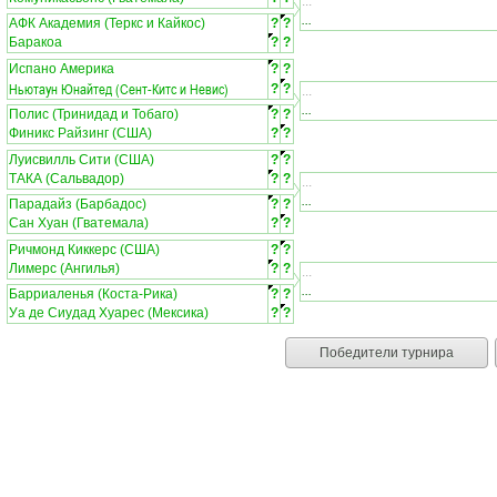
...
...
АФК Академия (Теркс и Кайкос)
?
?
Баракоа
?
?
Испано Америка
?
?
Ньютаун Юнайтед (Сент-Китс и Невис)
?
?
...
...
Полис (Тринидад и Тобаго)
?
?
Финикс Райзинг (США)
?
?
Луисвилль Сити (США)
?
?
ТАКА (Сальвадор)
?
?
...
...
Парадайз (Барбадос)
?
?
Сан Хуан (Гватемала)
?
?
Ричмонд Киккерс (США)
?
?
Лимерс (Ангилья)
?
?
...
...
Барриаленья (Коста-Рика)
?
?
Уа де Сиудад Хуарес (Мексика)
?
?
Победители турнира