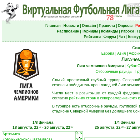
Главная
|
Новости
|
Онлайн
|
Правила
|
Опросы
|
Ре
Расписание
|
Турниры
|
Команды
|
Игроки
|
Т
Рейтинги
|
Форум
|
Чат
|
Конку
Сез
Европа
|
Азия
|
Афри
Лига че
Лига чемпионов Америки
|
Кубок 
Отборочные раунды
|
Гр
Самый престижный клубный турнир Северной
сезона и победитель прошлогодней Лиги чемпио
Число мест в розыгрыше от каждой федерац
согласно
рейтингу стран в североамериканских к
В турнире есть отборочные раунды, групповой
стадионе Северной Америки без домашнего бону
1/8 финала
1/4 финала
18 августа, 22
-
20 августа, 22
25 августа, 22
-
27 авгу
00
00
00
Артемиса
?
?
Комуникасьонс (Гватемала)
?
?