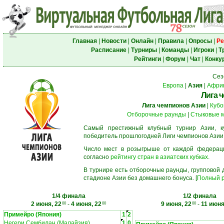
Главная
|
Новости
|
Онлайн
|
Правила
|
Опросы
|
Ре
Расписание
|
Турниры
|
Команды
|
Игроки
|
Т
Рейтинги
|
Форум
|
Чат
|
Конку
Сез
Европа
|
Азия
|
Афри
Лига 
Лига чемпионов Азии
|
Кубо
Отборочные раунды
|
Стыковые 
Самый престижный клубный турнир Азии, к
победитель прошлогодней Лиги чемпионов Азии
Число мест в розыгрыше от каждой федерац
согласно
рейтингу стран в азиатских кубках
.
В турнире есть отборочные раунды, групповой
стадионе Азии без домашнего бонуса. [
Полный р
1/4 финала
1/2 финала
2 июня, 22
-
4 июня, 22
9 июня, 22
-
11 июня
00
00
00
Примейро (Япония)
1
2
Негери Сембилан (Малайзия)
1
0