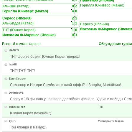
Примейро (Япония)
Горилла Юниверс (Макао)
Аль-Ваб (Катар)
0
2
Горилла Юниверс (Макао)
4
0
Сересо (Япония)
2
1
Аль-Бидда (Катар)
1
1
Сересо (Япония)
Йокогама Ф-Маринос (Япония
ТНТ (Южная Корея)
1
0
Йокогама Ф-Маринос (Япония)
0
3
Всего:
8
комментариев
Обсуждение турни
HANZO
ТНТ фор зе брэйн! Южная Корея, вперёд!
Izakiil
ТНТ! ТНТ! ТНТ!
EctorCooper
Селангор и Негери Сембилан в плэй-офф ЛЧ! Вперёд, Малайзия!
DmitrievVS
Сразу в 1/8 финала у нас пара достойная финала. Удачи и победы Села
Tuberculezz
ТНТ
Южная Корея печенён!:)
Tyurk
Университи Макао
Три японца и макао)))