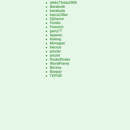
aleks73vlas2906
Barabulik
barakuda
barca10fan
DjDance
Fonitio
Forevich
garry77
Ispanec
Keleng
Monagan
Necros
procter
prozet
RoskoRosko
WorstFriend
Витязь
Вонрат
ГЕРОЙ